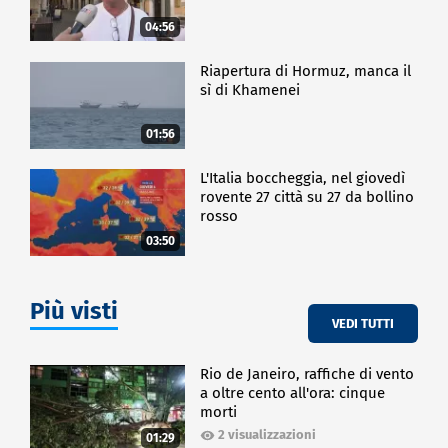
prodotti marini giapponesi.
04:56
Il profilo politico di Takaichi, figura
ultraconservatrice nota per le visite al santuario
Riapertura di Hormuz, manca il
Yasukuni, rende il confronto con Pechino ancora più
sì di Khamenei
aspro.
Con voli bloccati, scambi rallentati e sale
01:56
cinematografiche che rinviano le uscite dei film
giapponesi, la tensione tra le due nazioni continua a
L'Italia boccheggia, nel giovedì
crescere e si misura anche fuori dalla diplomazia.
rovente 27 città su 27 da bollino
rosso
ESTERI
03:50
Più visti
VEDI TUTTI
Rio de Janeiro, raffiche di vento
a oltre cento all'ora: cinque
morti
2 visualizzazioni
01:29