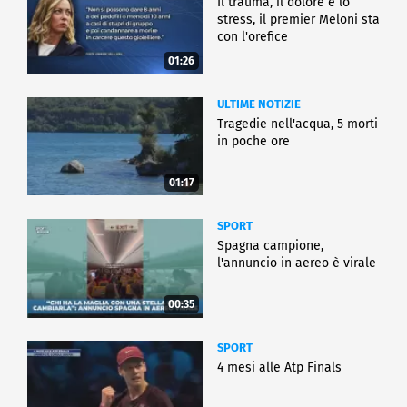
Il trauma, il dolore e lo
stress, il premier Meloni sta
con l'orefice
01:26
ULTIME NOTIZIE
Tragedie nell'acqua, 5 morti
in poche ore
01:17
SPORT
Spagna campione,
l'annuncio in aereo è virale
00:35
SPORT
4 mesi alle Atp Finals