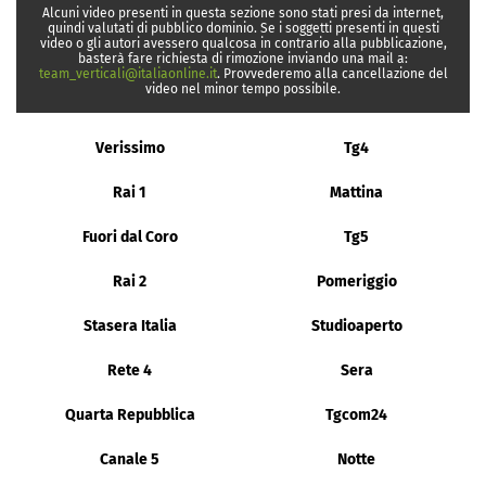
Alcuni video presenti in questa sezione sono stati presi da internet,
quindi valutati di pubblico dominio. Se i soggetti presenti in questi
video o gli autori avessero qualcosa in contrario alla pubblicazione,
basterà fare richiesta di rimozione inviando una mail a:
team_verticali@italiaonline.it
. Provvederemo alla cancellazione del
video nel minor tempo possibile.
Verissimo
Tg4
Rai 1
Mattina
Fuori dal Coro
Tg5
Rai 2
Pomeriggio
Stasera Italia
Studioaperto
Rete 4
Sera
Quarta Repubblica
Tgcom24
Canale 5
Notte