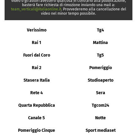
video o gli autori avessero qualcosa in contrario alla pubblicazione,
basterà fare richiesta di rimozione inviando una mail a:
team_verticali@italiaonline.it
. Provvederemo alla cancellazione del
video nel minor tempo possibile.
Verissimo
Tg4
Rai 1
Mattina
Fuori dal Coro
Tg5
Rai 2
Pomeriggio
Stasera Italia
Studioaperto
Rete 4
Sera
Quarta Repubblica
Tgcom24
Canale 5
Notte
Pomeriggio Cinque
Sport mediaset