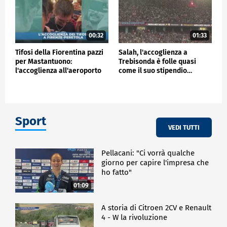
00:32
01:33
Tifosi della Fiorentina pazzi
Salah, l'accoglienza a
per Mastantuono:
Trebisonda è folle quasi
l'accoglienza all'aeroporto
come il suo stipendio…
Sport
VEDI TUTTI
Pellacani: "Ci vorrà qualche
giorno per capire l'impresa che
ho fatto"
01:09
A storia di Citroen 2CV e Renault
4 - W la rivoluzione