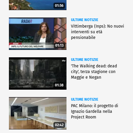
01:56
ULTIME NOTIZIE
Vittimberga (Inps): No nuovi
interventi su età
pensionabile
01:13
ULTIME NOTIZIE
'The Walking dead: dead
city', terza stagione con
Maggie e Negan
01:38
ULTIME NOTIZIE
PAC Milano: il progetto di
Ignazio Gardella nella
Project Room
02:42