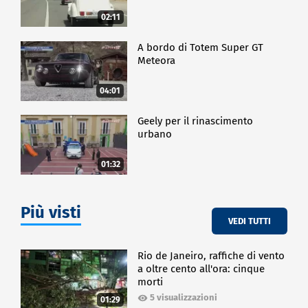
02:11
A bordo di Totem Super GT
Meteora
04:01
Geely per il rinascimento
urbano
01:32
Più visti
VEDI TUTTI
Rio de Janeiro, raffiche di vento
a oltre cento all'ora: cinque
morti
5 visualizzazioni
01:29