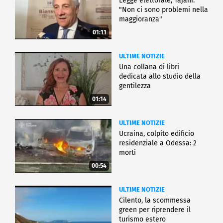
Legge elettorale, Tajani:
"Non ci sono problemi nella
maggioranza"
01:11
ULTIME NOTIZIE
Una collana di libri
dedicata allo studio della
gentilezza
01:14
ULTIME NOTIZIE
Ucraina, colpito edificio
residenziale a Odessa: 2
morti
00:54
ULTIME NOTIZIE
Cilento, la scommessa
green per riprendere il
turismo estero