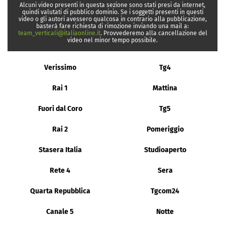
Alcuni video presenti in questa sezione sono stati presi da internet,
quindi valutati di pubblico dominio. Se i soggetti presenti in questi
video o gli autori avessero qualcosa in contrario alla pubblicazione,
basterà fare richiesta di rimozione inviando una mail a:
team_verticali@italiaonline.it
. Provvederemo alla cancellazione del
video nel minor tempo possibile.
Verissimo
Tg4
Rai 1
Mattina
Fuori dal Coro
Tg5
Rai 2
Pomeriggio
Stasera Italia
Studioaperto
Rete 4
Sera
Quarta Repubblica
Tgcom24
Canale 5
Notte