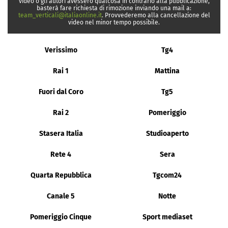
video o gli autori avessero qualcosa in contrario alla pubblicazione,
basterà fare richiesta di rimozione inviando una mail a:
team_verticali@italiaonline.it
. Provvederemo alla cancellazione del
video nel minor tempo possibile.
Verissimo
Tg4
Rai 1
Mattina
Fuori dal Coro
Tg5
Rai 2
Pomeriggio
Stasera Italia
Studioaperto
Rete 4
Sera
Quarta Repubblica
Tgcom24
Canale 5
Notte
Pomeriggio Cinque
Sport mediaset