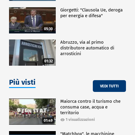
Giorgetti: "Clausola Ue, deroga
per energia e difesa"
05:30
Abruzzo, via al primo
distributore automatico di
arrosticini
01:32
Più visti
VEDI TUTTI
Maiorca contro il turismo che
consuma case, acqua e
territorio
1 visualizzazioni
01:49
"Matchbox", le macchinine