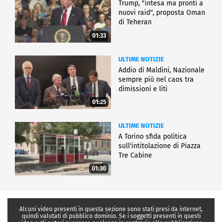
Trump, "intesa ma pronti a
nuovi raid", proposta Oman
di Teheran
01:33
ULTIME NOTIZIE
Addio di Maldini, Nazionale
sempre più nel caos tra
dimissioni e liti
01:25
ULTIME NOTIZIE
A Torino sfida politica
sull'intitolazione di Piazza
Tre Cabine
01:30
Alcuni video presenti in questa sezione sono stati presi da internet,
quindi valutati di pubblico dominio. Se i soggetti presenti in questi