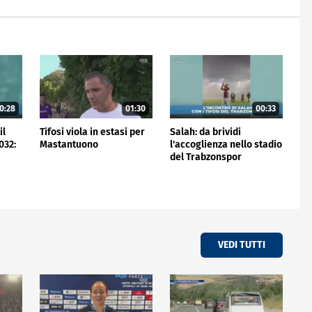
0:28
01:30
00:33
il
Tifosi viola in estasi per
Salah: da brividi
032:
Mastantuono
l'accoglienza nello stadio
del Trabzonspor
VEDI TUTTI