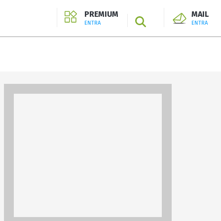
PREMIUM
MAIL
SEARCH
ENTRA
ENTRA
ENTRA