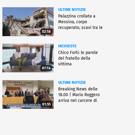
ULTIME NOTIZIE
Palazzina crollata a
Messina, corpo
recuperato, scavi tra le
02:18
macerie
INCHIESTE
Chico Forti: le parole
del fratello della
vittima
07:14
ULTIME NOTIZIE
Breaking News delle
18.00 | Mario Roggero
arriva nel carcere di
01:55
Bollate