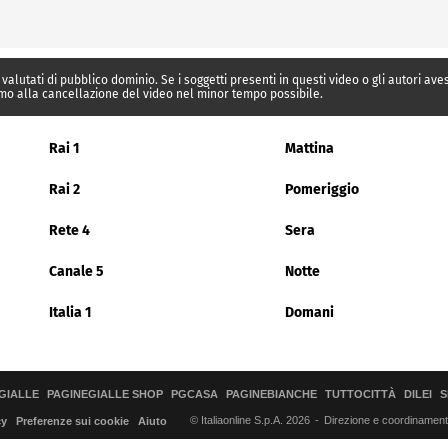
 valutati di pubblico dominio. Se i soggetti presenti in questi video o gli autori av
mo alla cancellazione del video nel minor tempo possibile.
Rai 1
Mattina
Rai 2
Pomeriggio
Rete 4
Sera
Canale 5
Notte
Italia 1
Domani
GIALLE
PAGINEGIALLE SHOP
PGCASA
PAGINEBIANCHE
TUTTOCITTÀ
DILEI
S
© Italiaonline S.p.A. 2026
Direzione e coordinamento 
cy
Preferenze sui cookie
Aiuto