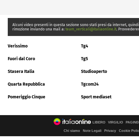
Alcuni video presenti in questa sezione sono stati presi da internet, quindi
rimozione inviando una mail a:
team_verticali@italiaonline.it
. Provvedere
Verissimo
Tg4
Fuori dal Coro
Tg5
Stasera Italia
Studioaperto
Quarta Repubblica
Tgcom24
Pomeriggio Cinque
Sport mediaset
LIBERO
VIRGILIO
PAGINE
Chi siamo
Note Legali
Privacy
Cookie Poli