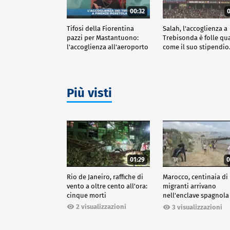
00:32
0
Tifosi della Fiorentina
Salah, l'accoglienza a
pazzi per Mastantuono:
Trebisonda è folle qu
l'accoglienza all'aeroporto
come il suo stipendi
Più visti
01:29
0
Rio de Janeiro, raffiche di
Marocco, centinaia di
vento a oltre cento all'ora:
migranti arrivano
cinque morti
nell'enclave spagnola
Ceuta
2 visualizzazioni
3 visualizzazioni