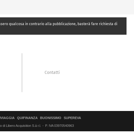
essero qualcosa in contrario alla pubblicazione, basterà fare richiesta di
Contatti
IVIAGGIA
QUIFINANZA
BUONISSIMO
SUPEREVA
di Libero Acquisition S.á r.l.
P. IVA 03970540963