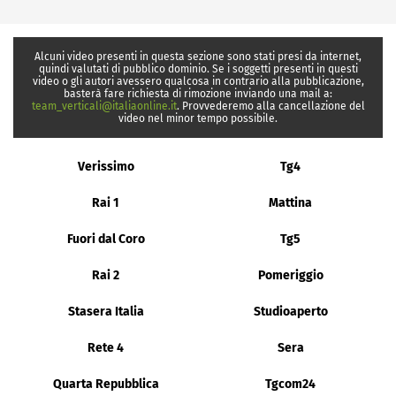
Alcuni video presenti in questa sezione sono stati presi da internet,
quindi valutati di pubblico dominio. Se i soggetti presenti in questi
video o gli autori avessero qualcosa in contrario alla pubblicazione,
basterà fare richiesta di rimozione inviando una mail a:
team_verticali@italiaonline.it
. Provvederemo alla cancellazione del
video nel minor tempo possibile.
Verissimo
Tg4
Rai 1
Mattina
Fuori dal Coro
Tg5
Rai 2
Pomeriggio
Stasera Italia
Studioaperto
Rete 4
Sera
Quarta Repubblica
Tgcom24