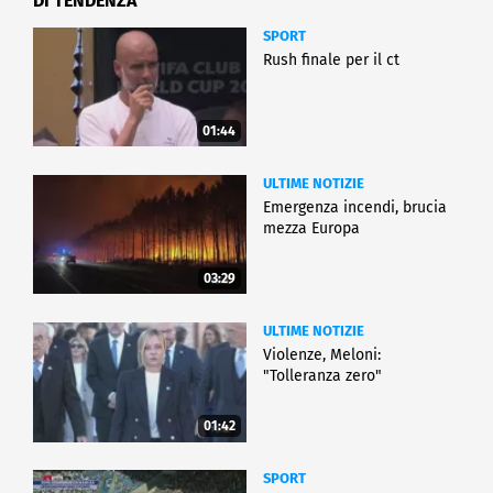
DI TENDENZA
SPORT
Rush finale per il ct
01:44
ULTIME NOTIZIE
Emergenza incendi, brucia
mezza Europa
03:29
ULTIME NOTIZIE
Violenze, Meloni:
"Tolleranza zero"
01:42
SPORT