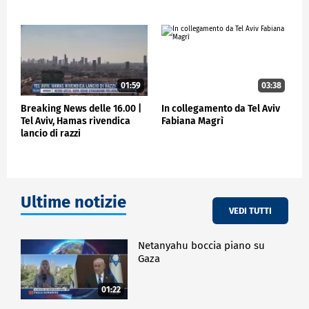
ESTERI
01:59
03:38
Breaking News delle 16.00 |
In collegamento da Tel Aviv
Tel Aviv, Hamas rivendica
Fabiana Magrì
lancio di razzi
Ultime notizie
VEDI TUTTI
Netanyahu boccia piano su
Gaza
01:22