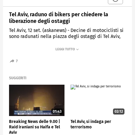
Tel Aviv, raduno di bikers per chiedere la
liberazione degli ostaggi
Tel Aviv, 12 set. (askanews) - Decine di motociclisti si
sono radunati nella piazza degli ostaggi di Tel Aviv,
con bandierine attaccate alle moto e cartelli con le
foto di quanti sono ancora nelle mani di Hamas.
Una tappa del loro itinerario attraverso Israele, da
7
Haifa a Beeri, per chiedere un accordo per il ritorno
degli ostaggi detenuti a Gaza.
"È importante mantenere viva l'attenzione
SUGGERITI
dell'opinione pubblica sugli ostaggi. È importante
far sentire la loro voce, quella che loro stessi non
possono far sentire, e riportarli a casa adesso",
hanno detto alcuni dei partecipanti al raduno.
Dei 251 ostaggi catturati durante l'assalto del 7
01:43
02:12
ottobre, 47 rimangono a Gaza, compresi 25 che
Breaking News delle 9.00 |
Tel Aviv, si indaga per
secondo l'esercito israeliano sono morti.
Raid iraniani su Haifa e Tel
terrorismo
Aviv