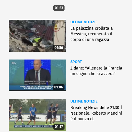
01:33
ULTIME NOTIZIE
La palazzina crollata a
Messina, recuperato il
corpo di una ragazza
01:56
SPORT
Zidane: "Allenare la Francia
un sogno che si avvera"
01:06
ULTIME NOTIZIE
Breaking News delle 21.30 |
Nazionale, Roberto Mancini
è il nuovo ct
01:17