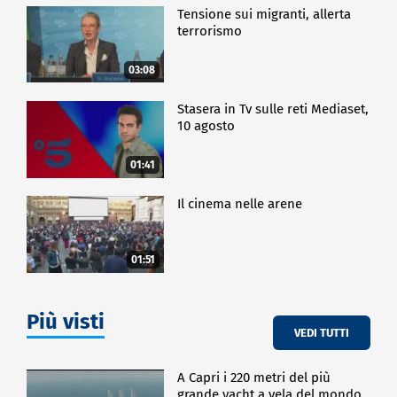
Tensione sui migranti, allerta
terrorismo
03:08
Stasera in Tv sulle reti Mediaset,
10 agosto
01:41
Il cinema nelle arene
01:51
Più visti
VEDI TUTTI
A Capri i 220 metri del più
grande yacht a vela del mondo