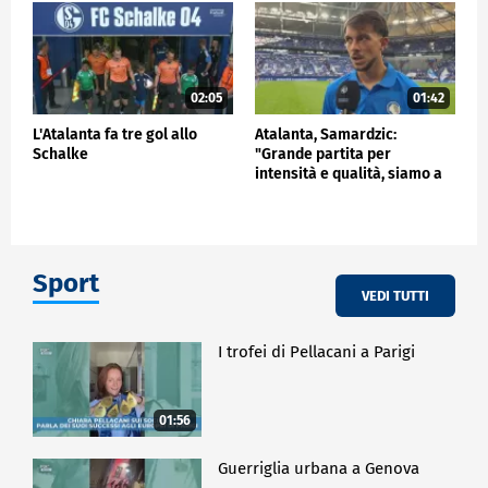
02:05
01:42
L'Atalanta fa tre gol allo
Atalanta, Samardzic:
Schalke
"Grande partita per
intensità e qualità, siamo a
buon punto"
Sport
VEDI TUTTI
I trofei di Pellacani a Parigi
01:56
Guerriglia urbana a Genova