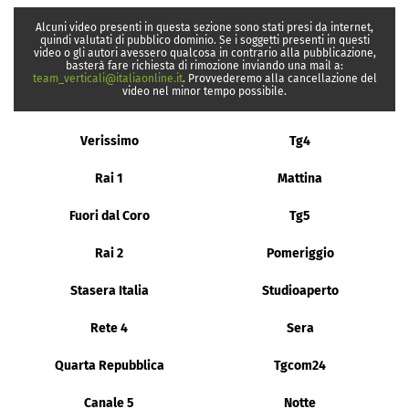
Alcuni video presenti in questa sezione sono stati presi da internet,
quindi valutati di pubblico dominio. Se i soggetti presenti in questi
video o gli autori avessero qualcosa in contrario alla pubblicazione,
basterà fare richiesta di rimozione inviando una mail a:
team_verticali@italiaonline.it
. Provvederemo alla cancellazione del
video nel minor tempo possibile.
Verissimo
Tg4
Rai 1
Mattina
Fuori dal Coro
Tg5
Rai 2
Pomeriggio
Stasera Italia
Studioaperto
Rete 4
Sera
Quarta Repubblica
Tgcom24
Canale 5
Notte