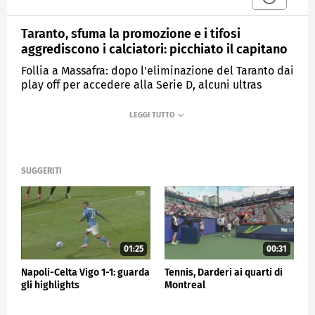
Taranto, sfuma la promozione e i tifosi
aggrediscono i calciatori: picchiato il capitano
Follia a Massafra: dopo l'eliminazione del Taranto dai
play off per accedere alla Serie D, alcuni ultras
hanno fatto invasione di campo, con l'intento di
aggredire i propri giocatori
MEDIASET
SPORTMEDIASET
SUGGERITI
01:25
00:31
Napoli-Celta Vigo 1-1: guarda
Tennis, Darderi ai quarti di
gli highlights
Montreal