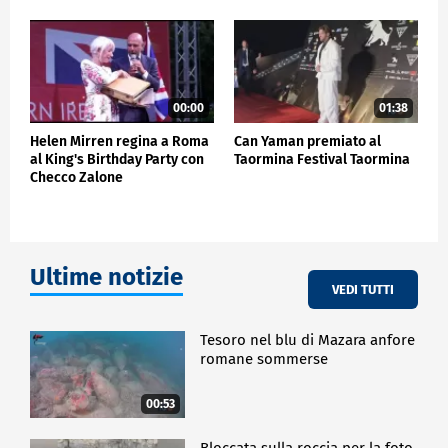
Zalone, dopo la sua partecipazione a "La Vacinada",
video di una canzone divertente in cui invitava tutti
a vaccinarsi, ha commentato:.
"Fa una pizza buonissima, è bravissimo a cucinare la
pizza" ha detto. "Mi piacerebbe essere nel suo
prossimo film, spero me lo chieda", ha concluso
00:00
01:38
scherzando.
Helen Mirren regina a Roma
Can Yaman premiato al
al King's Birthday Party con
Taormina Festival Taormina
Checco Zalone
SPETTACOLO
Ultime notizie
VEDI TUTTI
Tesoro nel blu di Mazara anfore
romane sommerse
00:53
Bloccata sulla roccia per la foto