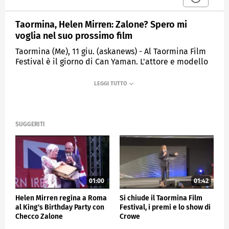
Taormina, Helen Mirren: Zalone? Spero mi
voglia nel suo prossimo film
Taormina (Me), 11 giu. (askanews) - Al Taormina Film
Festival è il giorno di Can Yaman. L'attore e modello
turco interprete di Sandokan è stato accolto da una
folla di fan, si è concesso ad autografi e selfie e ha
incontrato un pubblico composto soprattutto da
giovani, rispondendo alle loro domande. Ma alla
72esima edizione del Festival è arrivata anche Helen
Mirren, attrice premio Oscar che sarà premiata alla
SUGGERITI
carriera nella serata dedicata ad Anna Magnani con
la proiezione di "Bellissima" di Luchino Visconti a 75
anni dall'uscita, al Teatro Antico, in versione
restaurata.
A proposito di Anna Magnani, ha detto: "Un'attrice e
01:00
01:42
una persona brillante, ne ho sempre ammirato
Helen Mirren regina a Roma
Si chiude il Taormina Film
l'autenticità, era così, sempre se stessa senza
al King's Birthday Party con
Festival, i premi e lo show di
pretendere di essere qualcun altro. Mi piacerebbe
Checco Zalone
Crowe
essere Anna Magnani". E sull'amicizia con Checco