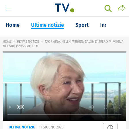
Home
Ultime notizie
Sport
Inchieste
HOME
ULTIME NOTIZIE
TAORMINA, HELEN MIRREN: ZALONE? SPERO MI VOGLIA
NEL SUO PROSSIMO FILM
ULTIME NOTIZIE
11 GIUGNO 2026