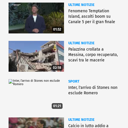
ULTIME NOTIZIE
Fenomeno Temptation
Island, ascolti boom su
Canale 5 per il gran finale
01:52
ULTIME NOTIZIE
Palazzina crollata a
Messina, corpo recuperato,
scavi tra le macerie
02:18
SPORT
Inter, l'arrivo di Stones non
esclude Romero
01:21
ULTIME NOTIZIE
Calcio in lutto addio a