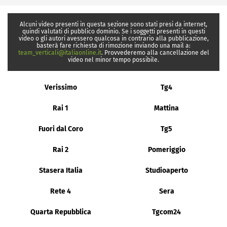
Alcuni video presenti in questa sezione sono stati presi da internet,
quindi valutati di pubblico dominio. Se i soggetti presenti in questi
video o gli autori avessero qualcosa in contrario alla pubblicazione,
basterà fare richiesta di rimozione inviando una mail a:
team_verticali@italiaonline.it
. Provvederemo alla cancellazione del
video nel minor tempo possibile.
Verissimo
Tg4
Rai 1
Mattina
Fuori dal Coro
Tg5
Rai 2
Pomeriggio
Stasera Italia
Studioaperto
Rete 4
Sera
Quarta Repubblica
Tgcom24