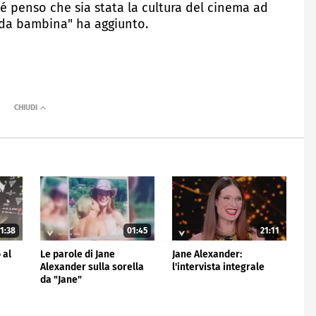
hé penso che sia stata la cultura del cinema ad
a da bambina" ha aggiunto.
1:38
01:45
21:11
 al
Le parole di Jane
Jane Alexander:
Alexander sulla sorella
l'intervista integrale
da "Jane"