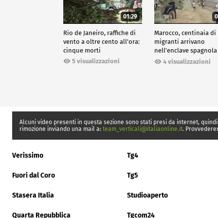
01:29
0
Rio de Janeiro, raffiche di
Marocco, centinaia di
vento a oltre cento all'ora:
migranti arrivano
cinque morti
nell'enclave spagnola
Ceuta
5 visualizzazioni
4 visualizzazioni
Alcuni video presenti in questa sezione sono stati presi da internet, quindi
rimozione inviando una mail a:
team_verticali@italiaonline.it
. Provvedere
Verissimo
Tg4
Fuori dal Coro
Tg5
Stasera Italia
Studioaperto
Quarta Repubblica
Tgcom24