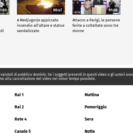
1:03
00:47
01:08
A Medjugorje appiccato
Attacco a Parigi, le persone
incendio all'altare e statue
ferite a coltellate sono tre
 di
vandalizzate
donne
 valutati di pubblico dominio. Se i soggetti presenti in questi video o gli autori av
mo alla cancellazione del video nel minor tempo possibile.
Rai 1
Mattina
Rai 2
Pomeriggio
Rete 4
Sera
Canale 5
Notte