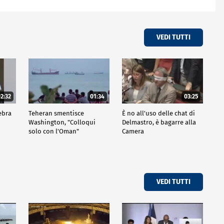
VEDI TUTTI
2:32
01:34
03:25
ebra
Teheran smentisce
È no all'uso delle chat di
Washington, "Colloqui
Delmastro, è bagarre alla
solo con l'Oman"
Camera
VEDI TUTTI