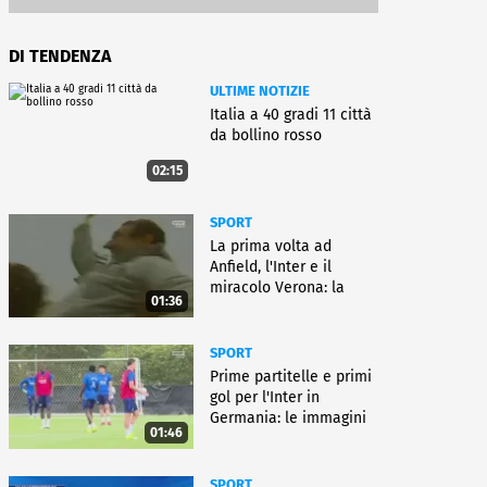
DI TENDENZA
ULTIME NOTIZIE
Italia a 40 gradi 11 città
da bollino rosso
02:15
SPORT
La prima volta ad
Anfield, l'Inter e il
miracolo Verona: la
01:36
carriera di Bagnoli
SPORT
Prime partitelle e primi
gol per l'Inter in
Germania: le immagini
01:46
SPORT