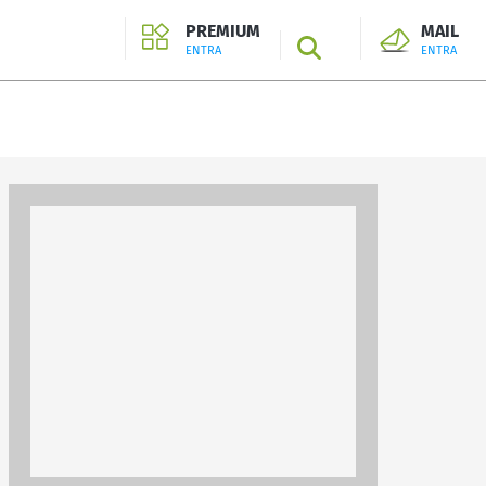
PREMIUM
MAIL
SEARCH
ENTRA
ENTRA
ENTRA