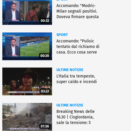
Accomando: "Modric-
Milan segnali positivi.
Doveva firmare questa
00:32
settimana, ma..."
SPORT
Accomando: "Pulisic
tentato dal richiamo di
casa. Ecco cosa serve
00:20
per partire"
ULTIME NOTIZIE
L'Italia tra tempeste,
super caldo e incendi
03:22
ULTIME NOTIZIE
Breaking News delle
16.30 | Cisgiordania,
sale la tensione: 5
01:56
vittime