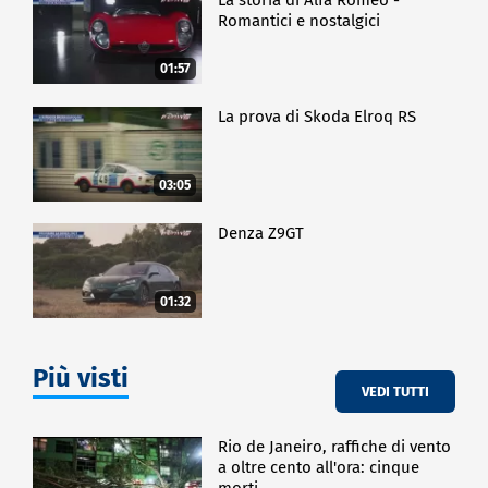
Romantici e nostalgici
01:57
La prova di Skoda Elroq RS
03:05
Denza Z9GT
01:32
Più visti
VEDI TUTTI
Rio de Janeiro, raffiche di vento
a oltre cento all'ora: cinque