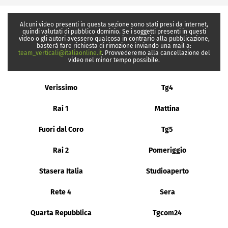
Alcuni video presenti in questa sezione sono stati presi da internet,
quindi valutati di pubblico dominio. Se i soggetti presenti in questi
video o gli autori avessero qualcosa in contrario alla pubblicazione,
basterà fare richiesta di rimozione inviando una mail a:
team_verticali@italiaonline.it
. Provvederemo alla cancellazione del
video nel minor tempo possibile.
Verissimo
Tg4
Rai 1
Mattina
Fuori dal Coro
Tg5
Rai 2
Pomeriggio
Stasera Italia
Studioaperto
Rete 4
Sera
Quarta Repubblica
Tgcom24