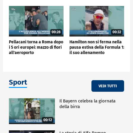
00:28
00:32
Pellacani torna a Roma dopo
Hamilton non si ferma nella
i 5 ori europei: mazzo di fiori
pausa estiva della Formula 1:
all'aeroporto
il suo allenamento
Sport
VEDI TUTTI
Il Bayern celebra la giornata
della birra
00:12
La storia di Alfa Romeo -