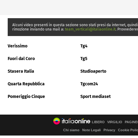
Alcuni video presenti in questa sezione sono stati presi da internet, quindi
rimozione inviando una mail a:
team_verticali@italiaonline.it
. Provvedere
Verissimo
Tg4
Fuori dal Coro
Tg5
Stasera Italia
Studioaperto
Quarta Repubblica
Tgcom24
Pomeriggio Cinque
Sport mediaset
LIBERO
VIRGILIO
PAGINE
Chi siamo
Note Legali
Privacy
Cookie Poli