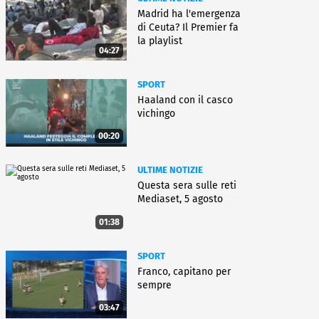
Madrid ha l'emergenza
di Ceuta? Il Premier fa
la playlist
04:27
SPORT
Haaland con il casco
vichingo
00:20
ULTIME NOTIZIE
Questa sera sulle reti
Mediaset, 5 agosto
01:38
SPORT
Franco, capitano per
sempre
03:47