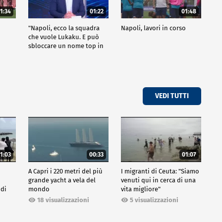
1:34
01:22
01:48
"Napoli, ecco la squadra
Napoli, lavori in corso
che vuole Lukaku. E può
sbloccare un nome top in
attacco"
VEDI TUTTI
1:03
00:33
01:07
A Capri i 220 metri del più
I migranti di Ceuta: "Siamo
grande yacht a vela del
venuti qui in cerca di una
 di
mondo
vita migliore"
18 visualizzazioni
5 visualizzazioni