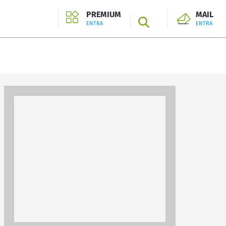
PREMIUM
MAIL
SEARCH
ENTRA
ENTRA
ENTRA