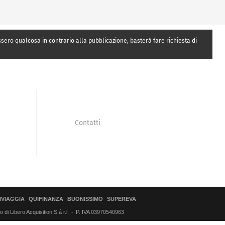
essero qualcosa in contrario alla pubblicazione, basterà fare richiesta di
Contatti
IVIAGGIA
QUIFINANZA
BUONISSIMO
SUPEREVA
di Libero Acquisition S.á r.l.
P. IVA 03970540963