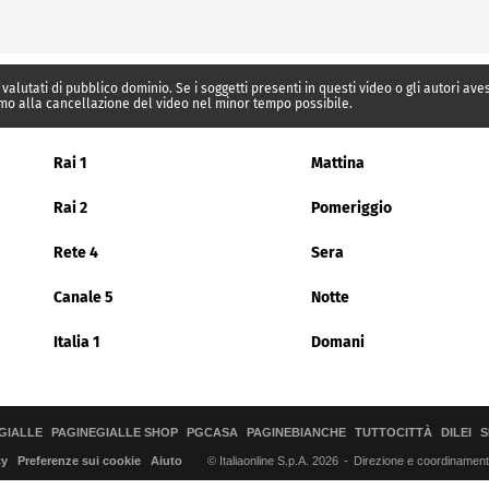
 valutati di pubblico dominio. Se i soggetti presenti in questi video o gli autori av
mo alla cancellazione del video nel minor tempo possibile.
Rai 1
Mattina
Rai 2
Pomeriggio
Rete 4
Sera
Canale 5
Notte
Italia 1
Domani
GIALLE
PAGINEGIALLE SHOP
PGCASA
PAGINEBIANCHE
TUTTOCITTÀ
DILEI
S
© Italiaonline S.p.A. 2026
Direzione e coordinamento 
cy
Preferenze sui cookie
Aiuto