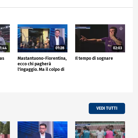
1:44
01:28
02:03
gas
Mastantuono-Fiorentina,
Il tempo di sognare
ecco chi pagherà
l'ingaggio. Ma il colpo di
giornata è del Frosinone"
VEDI TUTTI