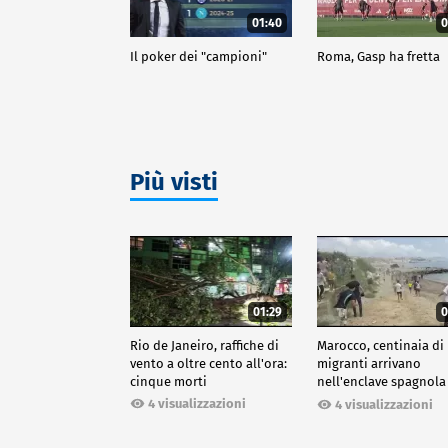
01:40
0
Il poker dei "campioni"
Roma, Gasp ha fretta
Più visti
01:29
0
Rio de Janeiro, raffiche di
Marocco, centinaia di
vento a oltre cento all'ora:
migranti arrivano
cinque morti
nell'enclave spagnola
Ceuta
4 visualizzazioni
4 visualizzazioni