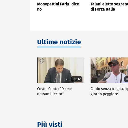
Monopattini Parigi dice
Tajani eletto segret
no
di Forza Italia
Ultime notizie
03:32
0
Covid, Conte: "Da me
Caldo senza tregua, o
nessun illecito"
giorno peggiore
Più visti