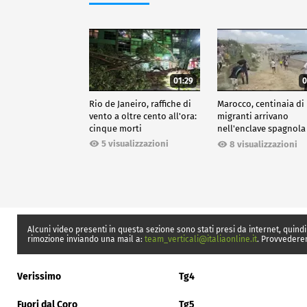
01:29
0
Rio de Janeiro, raffiche di
Marocco, centinaia di
vento a oltre cento all'ora:
migranti arrivano
cinque morti
nell'enclave spagnola
Ceuta
5 visualizzazioni
8 visualizzazioni
Alcuni video presenti in questa sezione sono stati presi da internet, quindi
rimozione inviando una mail a:
team_verticali@italiaonline.it
. Provvedere
Verissimo
Tg4
Fuori dal Coro
Tg5