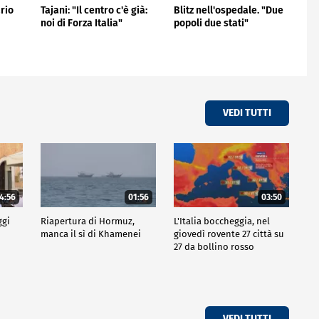
ario
Tajani: "Il centro c'è già:
Blitz nell'ospedale. "Due
noi di Forza Italia"
popoli due stati"
VEDI TUTTI
4:56
01:56
03:50
ggi
Riapertura di Hormuz,
L'Italia boccheggia, nel
manca il sì di Khamenei
giovedì rovente 27 città su
27 da bollino rosso
VEDI TUTTI