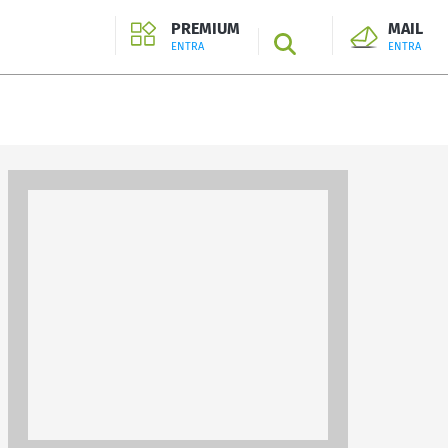
PREMIUM
MAIL
SEARCH
ENTRA
ENTRA
ENTRA