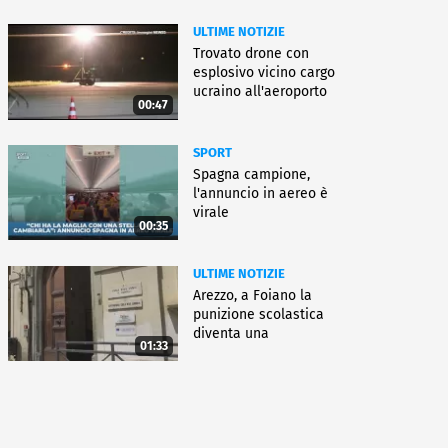
ULTIME NOTIZIE
Trovato drone con
esplosivo vicino cargo
ucraino all'aeroporto
00:47
Lipsia
SPORT
Spagna campione,
l'annuncio in aereo è
virale
00:35
ULTIME NOTIZIE
Arezzo, a Foiano la
punizione scolastica
diventa una
01:33
rieducazione