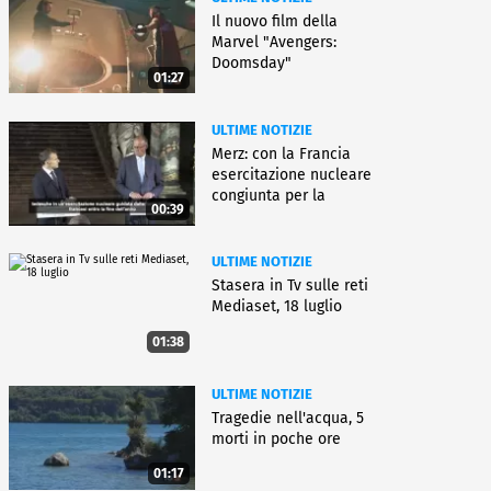
Il nuovo film della
Marvel "Avengers:
Doomsday"
01:27
ULTIME NOTIZIE
Merz: con la Francia
esercitazione nucleare
congiunta per la
00:39
deterrenza
ULTIME NOTIZIE
Stasera in Tv sulle reti
Mediaset, 18 luglio
01:38
ULTIME NOTIZIE
Tragedie nell'acqua, 5
morti in poche ore
01:17