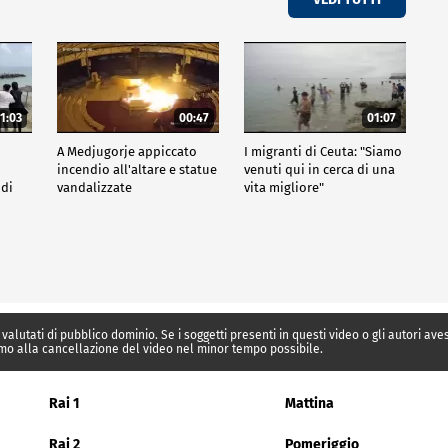
1:03
00:47
01:07
A Medjugorje appiccato
I migranti di Ceuta: "Siamo
incendio all'altare e statue
venuti qui in cerca di una
 di
vandalizzate
vita migliore"
 valutati di pubblico dominio. Se i soggetti presenti in questi video o gli autori av
mo alla cancellazione del video nel minor tempo possibile.
Rai 1
Mattina
Rai 2
Pomeriggio