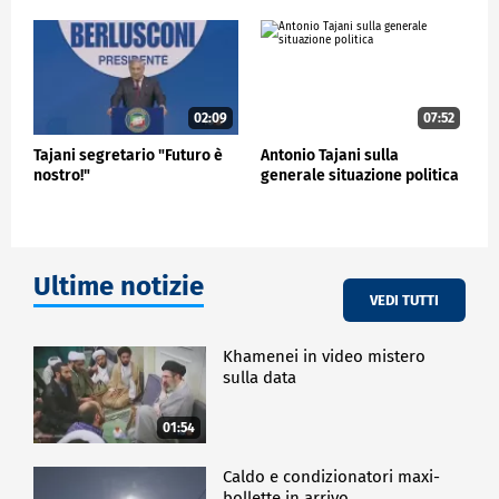
diritti della persona, della pace giusta e dignitosa,
del soccorso ai più deboli, della libertà, non può che
essere una politica estera condivisa. Uniamo le forze
per la pace e per il soccorso a chi soffre", ha esortato
Tajani.
02:09
07:52
POLITICA
Tajani segretario "Futuro è
Antonio Tajani sulla
nostro!"
generale situazione politica
Ultime notizie
VEDI TUTTI
Khamenei in video mistero
sulla data
01:54
Caldo e condizionatori maxi-
bollette in arrivo