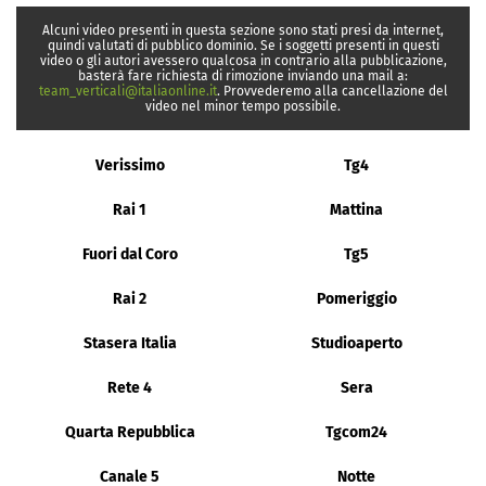
Alcuni video presenti in questa sezione sono stati presi da internet,
quindi valutati di pubblico dominio. Se i soggetti presenti in questi
video o gli autori avessero qualcosa in contrario alla pubblicazione,
basterà fare richiesta di rimozione inviando una mail a:
team_verticali@italiaonline.it
. Provvederemo alla cancellazione del
video nel minor tempo possibile.
Verissimo
Tg4
Rai 1
Mattina
Fuori dal Coro
Tg5
Rai 2
Pomeriggio
Stasera Italia
Studioaperto
Rete 4
Sera
Quarta Repubblica
Tgcom24
Canale 5
Notte