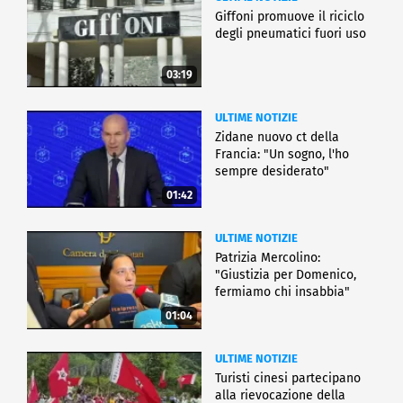
Giffoni promuove il riciclo
degli pneumatici fuori uso
03:19
ULTIME NOTIZIE
Zidane nuovo ct della
Francia: "Un sogno, l'ho
sempre desiderato"
01:42
ULTIME NOTIZIE
Patrizia Mercolino:
"Giustizia per Domenico,
fermiamo chi insabbia"
01:04
ULTIME NOTIZIE
Turisti cinesi partecipano
alla rievocazione della