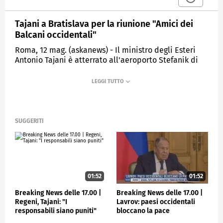
Tajani a Bratislava per la riunione "Amici dei
Balcani occidentali"
Roma, 12 mag. (askanews) - Il ministro degli Esteri
Antonio Tajani è atterrato all'aeroporto Stefanik di
Bratislava, in Slovacchia, dove parteciperà alla
riunione ministeriale del gruppo "Amici dei Balcani
occidentali".
L'incontro, presieduto dal ministro degli Esteri
slovacco Juraj Blanàr, riunisce i capi della
SUGGERITI
diplomazia dei Paesi membri del gruppo Amici dei
Balcani occidentali (Italia, Slovacchia, Repubblica
Ceca, Grecia, Croazia, Austria e Slovenia) e i
rappresentanti dei Balcani occidentali (Albania,
Bosnia-Erzegovina, Montenegro, Kosovo, Macedonia
del Nord e Serbia), insieme alla Commissaria
01:52
01:52
europea per l'Allargamento Marta Kos.
Breaking News delle 17.00 |
Breaking News delle 17.00 |
Il ministro Tajani - si legge in una nota - intende
Regeni, Tajani: "I
Lavrov: paesi occidentali
ribadire il costante impegno del Governo italiano a
responsabili siano puniti"
bloccano la pace
sostegno della prospettiva europea dei Balcani