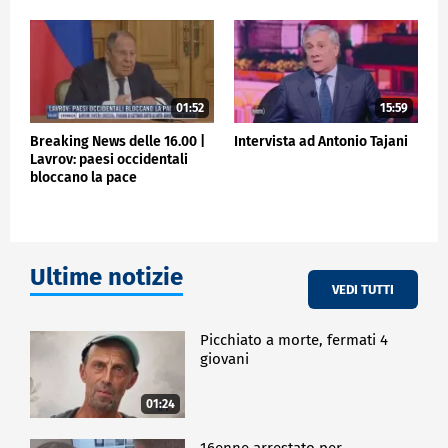
occidentali e a mantenere le dinamiche regionali ed
il processo di adesione Ue dei sei Paesi in cima alle
priorità dell'agenda politica.
ESTERI
01:52
15:59
Breaking News delle 16.00 |
Intervista ad Antonio Tajani
Lavrov: paesi occidentali
bloccano la pace
Ultime notizie
VEDI TUTTI
Picchiato a morte, fermati 4
giovani
01:24
16enne arrestato per