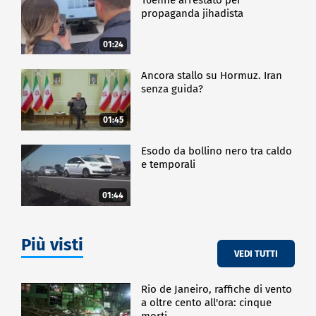
propaganda jihadista
01:24
Ancora stallo su Hormuz. Iran
senza guida?
01:45
Esodo da bollino nero tra caldo
e temporali
01:44
Più visti
VEDI TUTTI
Rio de Janeiro, raffiche di vento
a oltre cento all'ora: cinque