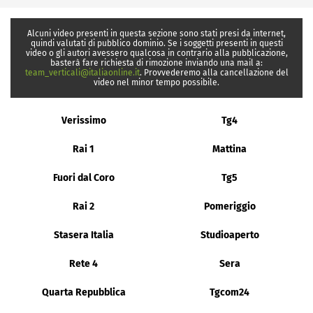
Alcuni video presenti in questa sezione sono stati presi da internet,
quindi valutati di pubblico dominio. Se i soggetti presenti in questi
video o gli autori avessero qualcosa in contrario alla pubblicazione,
basterà fare richiesta di rimozione inviando una mail a:
team_verticali@italiaonline.it
. Provvederemo alla cancellazione del
video nel minor tempo possibile.
Verissimo
Tg4
Rai 1
Mattina
Fuori dal Coro
Tg5
Rai 2
Pomeriggio
Stasera Italia
Studioaperto
Rete 4
Sera
Quarta Repubblica
Tgcom24