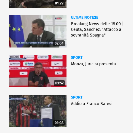
01:29
ULTIME NOTIZIE
Breaking News delle 18.00 |
Ceuta, Sanchez: "Attacco a
sovranità Spagna"
02:04
SPORT
Monza, Juric si presenta
01:52
SPORT
Addio a Franco Baresi
01:08