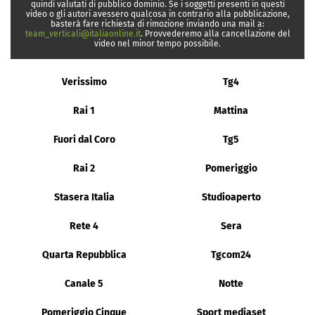
quindi valutati di pubblico dominio. Se i soggetti presenti in questi
video o gli autori avessero qualcosa in contrario alla pubblicazione,
basterà fare richiesta di rimozione inviando una mail a:
team_verticali@italiaonline.it
. Provvederemo alla cancellazione del
video nel minor tempo possibile.
Verissimo
Tg4
Rai 1
Mattina
Fuori dal Coro
Tg5
Rai 2
Pomeriggio
Stasera Italia
Studioaperto
Rete 4
Sera
Quarta Repubblica
Tgcom24
Canale 5
Notte
Pomeriggio Cinque
Sport mediaset