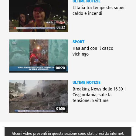
ULTIME NOTIZIE
L'Italia tra tempeste, super
caldo e incendi
03:22
SPORT
Haaland con il casco
vichingo
00:20
ULTIME NOTIZIE
Breaking News delle 16.30 |
Cisgiordania, sale la
tensione: 5 vittime
01:56
Alcuni video presenti in questa sezione sono stati presi da internet,