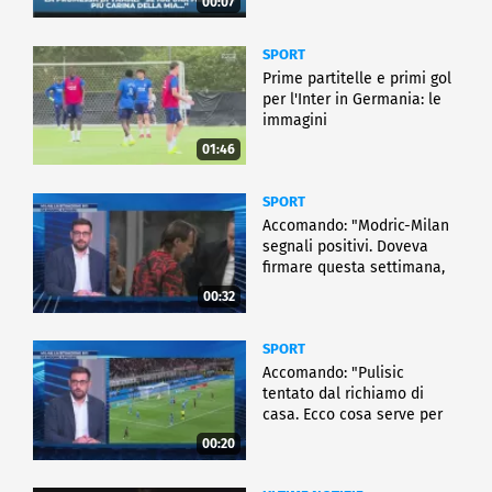
00:07
SPORT
Prime partitelle e primi gol
per l'Inter in Germania: le
immagini
01:46
SPORT
Accomando: "Modric-Milan
segnali positivi. Doveva
firmare questa settimana,
ma..."
00:32
SPORT
Accomando: "Pulisic
tentato dal richiamo di
casa. Ecco cosa serve per
partire"
00:20