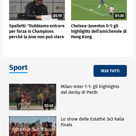
01:19
01:30
Spalletti: "Dobbiamo entrare
Chelsea-Juventus 0-1: gli
per forza in Champions
highlights dell'amichevole di
perché la Juve non può stare
Hong Kong
fuori"
Sport
VEDI TUTTI
Milan-Inter 1-1: gli highlights
del derby di Perth
02:45
Lo show delle Estathé 3x3 Italia
Finals