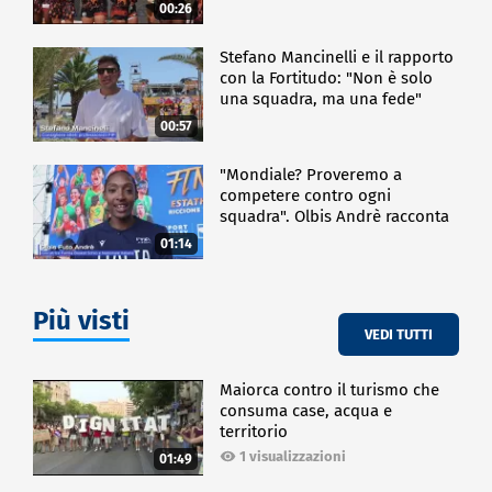
00:26
Stefano Mancinelli e il rapporto
con la Fortitudo: "Non è solo
una squadra, ma una fede"
00:57
"Mondiale? Proveremo a
competere contro ogni
squadra". Olbis Andrè racconta
il percorso di avvicinamento ai
01:14
prossimi mondiali in Germania.
Più visti
VEDI TUTTI
Maiorca contro il turismo che
consuma case, acqua e
territorio
1 visualizzazioni
01:49