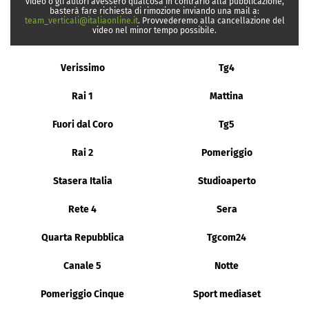
video o gli autori avessero qualcosa in contrario alla pubblicazione,
basterà fare richiesta di rimozione inviando una mail a:
team_verticali@italiaonline.it
. Provvederemo alla cancellazione del
video nel minor tempo possibile.
Verissimo
Tg4
Rai 1
Mattina
Fuori dal Coro
Tg5
Rai 2
Pomeriggio
Stasera Italia
Studioaperto
Rete 4
Sera
Quarta Repubblica
Tgcom24
Canale 5
Notte
Pomeriggio Cinque
Sport mediaset