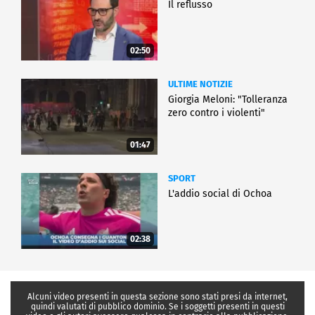
Il reflusso
02:50
ULTIME NOTIZIE
Giorgia Meloni: "Tolleranza
zero contro i violenti"
01:47
SPORT
L'addio social di Ochoa
02:38
Alcuni video presenti in questa sezione sono stati presi da internet,
quindi valutati di pubblico dominio. Se i soggetti presenti in questi