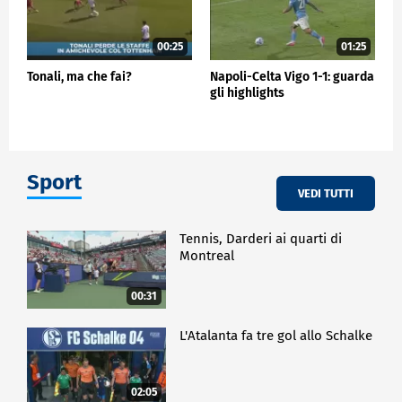
00:25
01:25
Tonali, ma che fai?
Napoli-Celta Vigo 1-1: guarda
gli highlights
Sport
VEDI TUTTI
Tennis, Darderi ai quarti di
Montreal
00:31
L'Atalanta fa tre gol allo Schalke
02:05