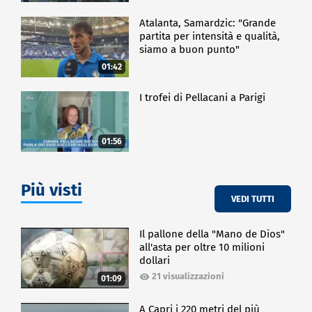
Atalanta, Samardzic: "Grande
partita per intensità e qualità,
siamo a buon punto"
01:42
I trofei di Pellacani a Parigi
01:56
Più visti
VEDI TUTTI
Il pallone della "Mano de Dios"
all'asta per oltre 10 milioni
dollari
21 visualizzazioni
01:09
A Capri i 220 metri del più