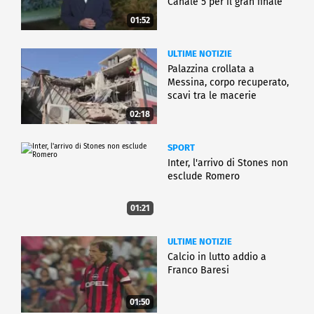
Canale 5 per il gran finale
01:52
ULTIME NOTIZIE
Palazzina crollata a
Messina, corpo recuperato,
scavi tra le macerie
02:18
SPORT
Inter, l'arrivo di Stones non
esclude Romero
01:21
ULTIME NOTIZIE
Calcio in lutto addio a
Franco Baresi
01:50