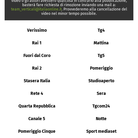
video o gli autori avessero qualcosa in contrario alla pubblicazione,
basterà fare richiesta di rimozione inviando una mail a:
team_verticali@italiaonline.it
. Provvederemo alla cancellazione del
video nel minor tempo possibile.
Verissimo
Tg4
Rai 1
Mattina
Fuori dal Coro
Tg5
Rai 2
Pomeriggio
Stasera Italia
Studioaperto
Rete 4
Sera
Quarta Repubblica
Tgcom24
Canale 5
Notte
Pomeriggio Cinque
Sport mediaset