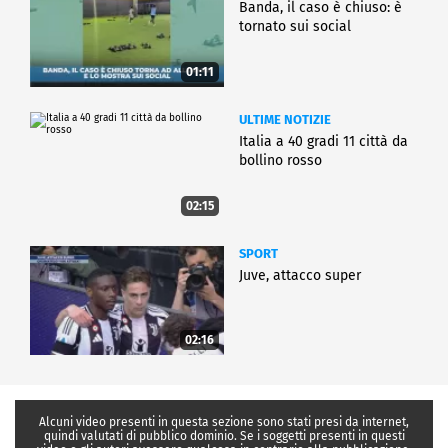
Banda, il caso è chiuso: è
tornato sui social
01:11
ULTIME NOTIZIE
Italia a 40 gradi 11 città da
bollino rosso
02:15
SPORT
Juve, attacco super
02:16
Alcuni video presenti in questa sezione sono stati presi da internet,
quindi valutati di pubblico dominio. Se i soggetti presenti in questi