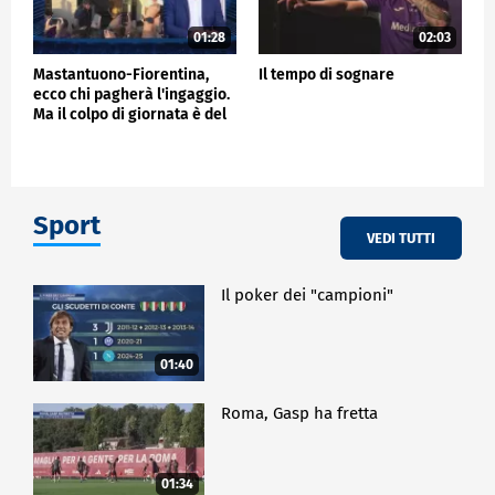
01:28
02:03
Mastantuono-Fiorentina,
Il tempo di sognare
ecco chi pagherà l'ingaggio.
Ma il colpo di giornata è del
Frosinone"
Sport
VEDI TUTTI
Il poker dei "campioni"
01:40
Roma, Gasp ha fretta
01:34