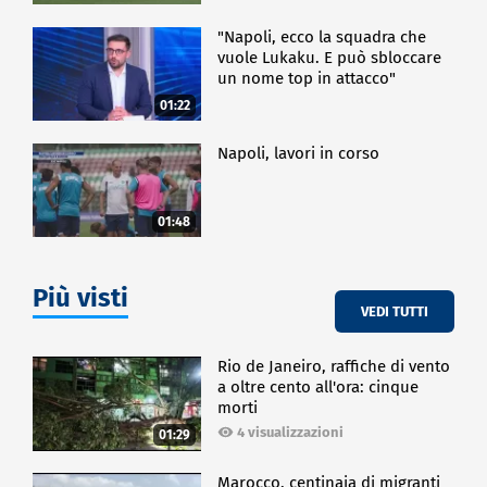
"Napoli, ecco la squadra che
vuole Lukaku. E può sbloccare
un nome top in attacco"
01:22
Napoli, lavori in corso
01:48
Più visti
VEDI TUTTI
Rio de Janeiro, raffiche di vento
a oltre cento all'ora: cinque
morti
4 visualizzazioni
01:29
Marocco, centinaia di migranti