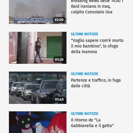
Breaking News delle 14.00 |
Raid iraniano in Iraq,
colpito Consolato Usa
02:09
ULTIME NOTIZIE
"Voglio sapere com'è morto
il mio bambino", lo sfogo
della mamma
01:29
ULTIME NOTIZIE
Partenze e traffico, in fuga
dalle città
01:45
ULTIME NOTIZIE
Il ritorno de "La
Gabbianella e il gatto"