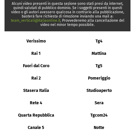
Alcuni video presenti in questa sezione sono stati presi da internet,
quindi valutati di pubblico dominio. Se i soggetti presenti in questi
video o gli autori avessero qualcosa in contrario alla pubblicazione,
basterà fare richiesta di rimozione inviando una mail a:
team_verticali@italiaonline.it
. Provvederemo alla cancellazione del
video nel minor tempo possibile.
Verissimo
Tg4
Rai 1
Mattina
Fuori dal Coro
Tg5
Rai 2
Pomeriggio
Stasera Italia
Studioaperto
Rete 4
Sera
Quarta Repubblica
Tgcom24
Canale 5
Notte