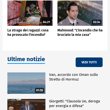
"Questa mattina, poco prima delle 7, siamo stati
chiamati per un incendio in un immobile in Golders
Green Road. 15 autopompe e circa 100 vigili del
fuoco hanno combattuto l'incendio nel momento di
massima intensità, che ha interessato un negozio al
04:21
02:34
piano terra e un magazzino sul retro, che è
La strage dei ragazzi: cosa
Mahmood: "L'incendio che ha
parzialmente crollato", ha sottolineato.
ha provocato l'incendio?
bruciato la mia casa"
ESTERI
Ultime notizie
VEDI TUTTI
Iran, accordo con Oman sullo
Stretto di Hormuz
01:55
Giorgetti: "Clausola Ue, deroga
per energia e difesa"