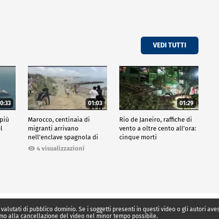
VEDI TUTTI
0:33
01:03
01:29
 più
Marocco, centinaia di
Rio de Janeiro, raffiche di
l
migranti arrivano
vento a oltre cento all'ora:
nell'enclave spagnola di
cinque morti
Ceuta
4 visualizzazioni
 valutati di pubblico dominio. Se i soggetti presenti in questi video o gli autori av
mo alla cancellazione del video nel minor tempo possibile.