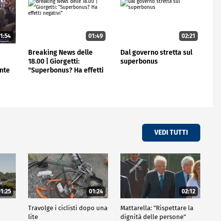
1:54
01:49
02:21
e
Breaking News delle
Dal governo stretta sul
:
18.00 | Giorgetti:
superbonus
nte
"Superbonus? Ha effetti
negativi"
VEDI TUTTI
1:25
01:24
02:12
Travolge i ciclisti dopo una
Mattarella: "Rispettare la
lite
dignità delle persone"