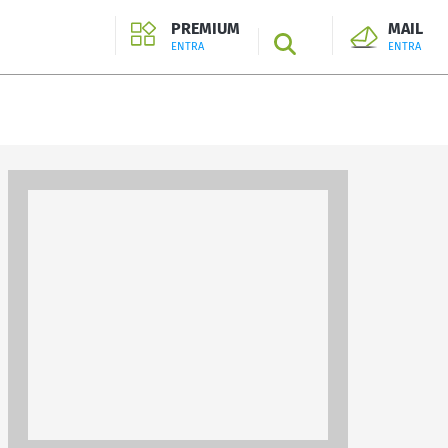
PREMIUM
MAIL
SEARCH
ENTRA
ENTRA
ENTRA