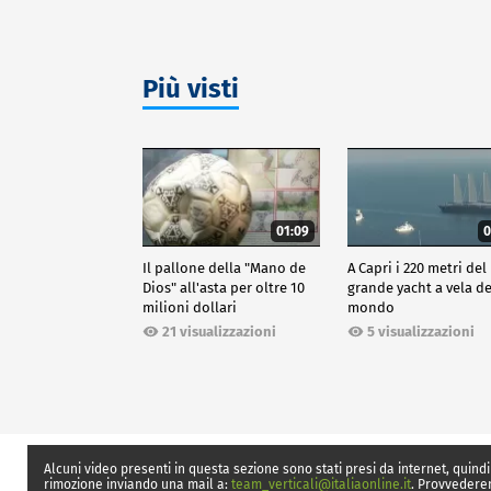
Più visti
01:09
0
Il pallone della "Mano de
A Capri i 220 metri del
Dios" all'asta per oltre 10
grande yacht a vela de
milioni dollari
mondo
21 visualizzazioni
5 visualizzazioni
Alcuni video presenti in questa sezione sono stati presi da internet, quindi
rimozione inviando una mail a:
team_verticali@italiaonline.it
. Provvedere