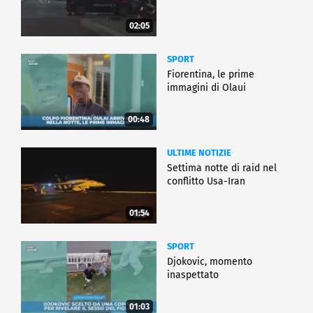
02:05
SPORT
Fiorentina, le prime
immagini di Olaui
00:48
ULTIME NOTIZIE
Settima notte di raid nel
conflitto Usa-Iran
01:54
SPORT
Djokovic, momento
inaspettato
01:03