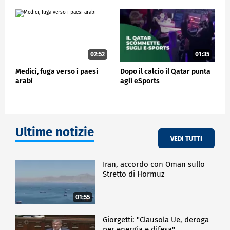
02:52
01:35
Medici, fuga verso i paesi
Dopo il calcio il Qatar punta
arabi
agli eSports
Ultime notizie
VEDI TUTTI
Iran, accordo con Oman sullo
Stretto di Hormuz
01:55
Giorgetti: "Clausola Ue, deroga
per energia e difesa"