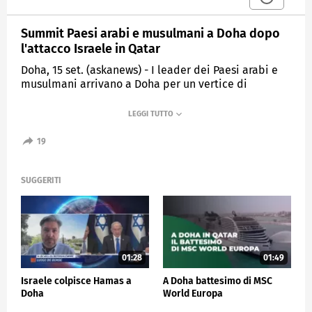
Summit Paesi arabi e musulmani a Doha dopo
l'attacco Israele in Qatar
Doha, 15 set. (askanews) - I leader dei Paesi arabi e
musulmani arrivano a Doha per un vertice di
emergenza, una settimana dopo l'attacco senza
precedenti di Israele contro Hamas in Qatar.
Nelle immagini di Qatar Tv, il presidente ad interim
19
della Siria, Ahmed al-Sharaa, il presidente dell'Iran
Masoud Pezeshkian, il collega del Libano, Joseph
Aoun, il generale Abdel Fattah al-Burhan, de facto
SUGGERITI
capo di Stato del Sudan e il primo ministro dell'Iraq
Mohammed Shia al-Sudani.
ESTERI
01:28
01:49
Israele colpisce Hamas a
A Doha battesimo di MSC
Doha
World Europa