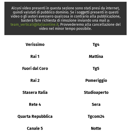
Alcuni video presenti in questa sezione sono stati presi da internet,
quindi valutati di pubblico dominio. Se i soggetti presenti in questi
video o gli autori avessero qualcosa in contrario alla pubblicazione,
basterà fare richiesta di rimozione inviando una mail a:
team_verticali@italiaonline.it
. Provvederemo alla cancellazione del
video nel minor tempo possibile.
Verissimo
Tg4
Rai 1
Mattina
Fuori dal Coro
Tg5
Rai 2
Pomeriggio
Stasera Italia
Studioaperto
Rete 4
Sera
Quarta Repubblica
Tgcom24
Canale 5
Notte