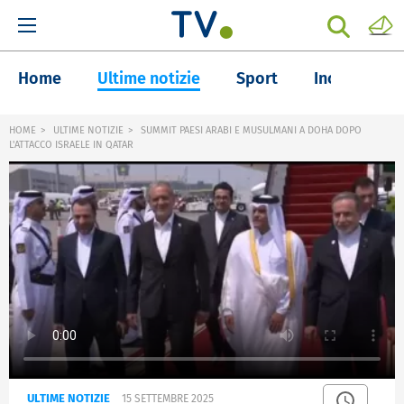
Home
Ultime notizie
Sport
Inchieste
HOME
ULTIME NOTIZIE
SUMMIT PAESI ARABI E MUSULMANI A DOHA DOPO
L'ATTACCO ISRAELE IN QATAR
ULTIME NOTIZIE
15 SETTEMBRE 2025