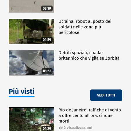
03:19
Ucraina, robot al posto dei
soldati nelle zone più
pericolose
01:59
Detriti spaziali, il radar
britannico che vigila sull'orbita
01:52
Più visti
VEDI TUTTI
Rio de Janeiro, raffiche di vento
a oltre cento all'ora: cinque
morti
2 visualizzazioni
01:29