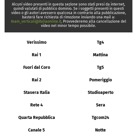
Alcuni video presenti in questa sezione sono stati presi da internet,
quindi valutati di pubblico dominio. Se i soggetti presenti in questi
video o gli autori avessero qualcosa in contrario alla pubblicazione,
basterà fare richiesta di rimozione inviando una mail a:
team_verticali@italiaonline.it
. Provvederemo alla cancellazione del
video nel minor tempo possibile.
Verissimo
Tg4
Rai 1
Mattina
Fuori dal Coro
Tg5
Rai 2
Pomeriggio
Stasera Italia
Studioaperto
Rete 4
Sera
Quarta Repubblica
Tgcom24
Canale 5
Notte