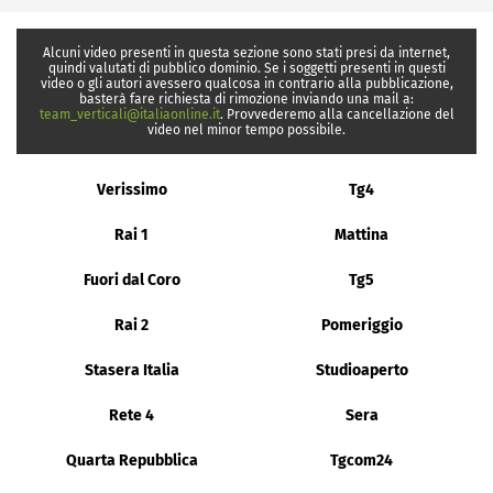
Alcuni video presenti in questa sezione sono stati presi da internet,
quindi valutati di pubblico dominio. Se i soggetti presenti in questi
video o gli autori avessero qualcosa in contrario alla pubblicazione,
basterà fare richiesta di rimozione inviando una mail a:
team_verticali@italiaonline.it
. Provvederemo alla cancellazione del
video nel minor tempo possibile.
Verissimo
Tg4
Rai 1
Mattina
Fuori dal Coro
Tg5
Rai 2
Pomeriggio
Stasera Italia
Studioaperto
Rete 4
Sera
Quarta Repubblica
Tgcom24