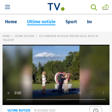
Home
Ultime notizie
Sport
Inchieste
HOME
ULTIME NOTIZIE
SU X MACRON ACCOGLIE MELONI SULLE NOTE DI
"FELICITÀ"
ULTIME NOTIZIE
16 GIUGNO 2026