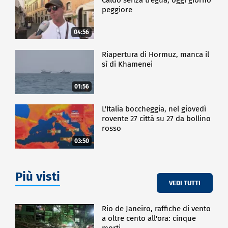
peggiore
04:56
Riapertura di Hormuz, manca il
sì di Khamenei
01:56
L'Italia boccheggia, nel giovedì
rovente 27 città su 27 da bollino
rosso
03:50
Più visti
VEDI TUTTI
Rio de Janeiro, raffiche di vento
a oltre cento all'ora: cinque