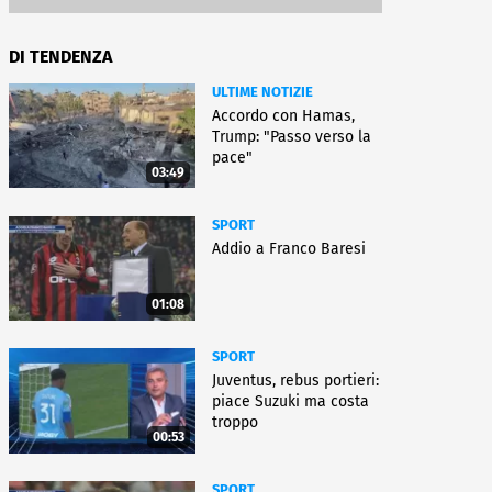
DI TENDENZA
ULTIME NOTIZIE
Accordo con Hamas,
Trump: "Passo verso la
pace"
03:49
SPORT
Addio a Franco Baresi
01:08
SPORT
Juventus, rebus portieri:
piace Suzuki ma costa
troppo
00:53
SPORT