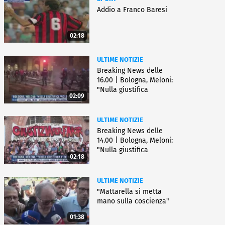
Addio a Franco Baresi
02:18
ULTIME NOTIZIE
Breaking News delle
16.00 | Bologna, Meloni:
"Nulla giustifica
02:09
violenza"
ULTIME NOTIZIE
Breaking News delle
14.00 | Bologna, Meloni:
"Nulla giustifica
02:18
violenza"
ULTIME NOTIZIE
"Mattarella si metta
mano sulla coscienza"
01:38