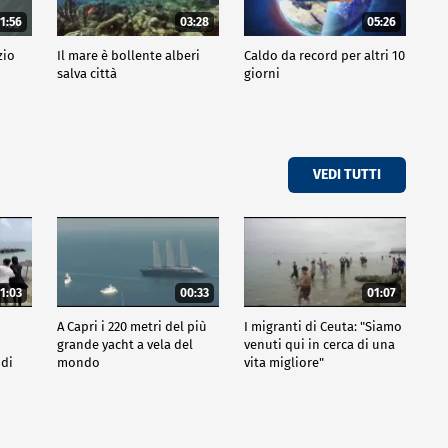
1:56
03:28
05:26
zio
Il mare è bollente alberi
Caldo da record per altri 10
salva città
giorni
VEDI TUTTI
1:03
00:33
01:07
A Capri i 220 metri del più
I migranti di Ceuta: "Siamo
grande yacht a vela del
venuti qui in cerca di una
 di
mondo
vita migliore"