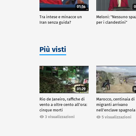
01:54
0
Tra intese e minacce un
Meloni: "Nessuno spa
Iran senza guida?
per i clandestini"
Più visti
01:29
0
Rio de Janeiro, raffiche di
Marocco, centinaia di
vento a oltre cento all'ora:
migranti arrivano
cinque morti
nell'enclave spagnola
Ceuta
3 visualizzazioni
5 visualizzazioni