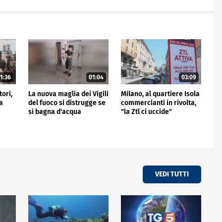
1:36
01:04
03:09
tori,
La nuova maglia dei Vigili
Milano, al quartiere Isola
a
del fuoco si distrugge se
commercianti in rivolta,
si bagna d'acqua
"la Ztl ci uccide"
VEDI TUTTI