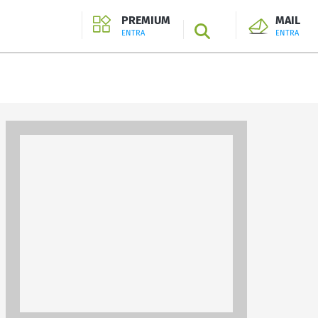
PREMIUM
MAIL
SEARCH
ENTRA
ENTRA
ENTRA