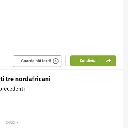
Condividi
Guarda più tardi
i tre nordafricani
 precedenti