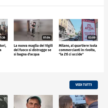
1:36
01:04
03:09
tori,
La nuova maglia dei Vigili
Milano, al quartiere Isola
a
del fuoco si distrugge se
commercianti in rivolta,
si bagna d'acqua
"la Ztl ci uccide"
VEDI TUTTI