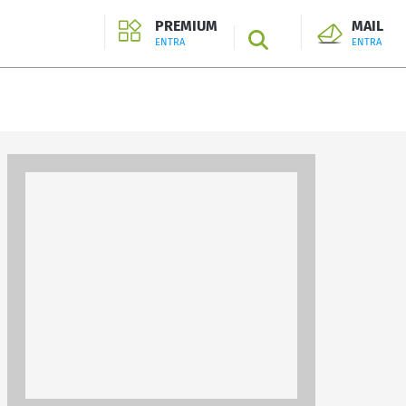
PREMIUM
MAIL
SEARCH
ENTRA
ENTRA
ENTRA