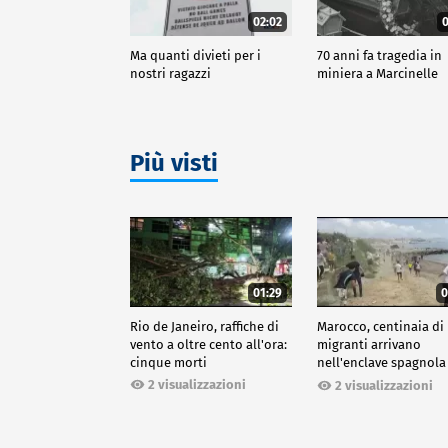
02:02
0
Ma quanti divieti per i
70 anni fa tragedia in
nostri ragazzi
miniera a Marcinelle
Più visti
01:29
0
Rio de Janeiro, raffiche di
Marocco, centinaia di
vento a oltre cento all'ora:
migranti arrivano
cinque morti
nell'enclave spagnola
Ceuta
2 visualizzazioni
2 visualizzazioni