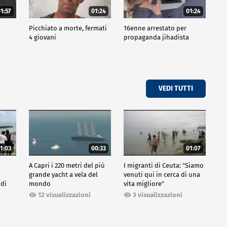
1:57
01:24
01:24
Picchiato a morte, fermati
16enne arrestato per
4 giovani
propaganda jihadista
VEDI TUTTI
1:03
00:33
01:07
A Capri i 220 metri del più
I migranti di Ceuta: "Siamo
grande yacht a vela del
venuti qui in cerca di una
 di
mondo
vita migliore"
12 visualizzazioni
3 visualizzazioni