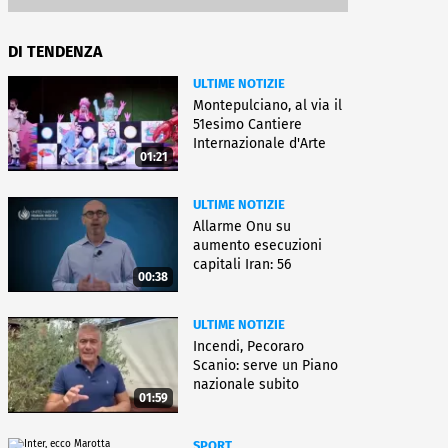
DI TENDENZA
ULTIME NOTIZIE
Montepulciano, al via il
51esimo Cantiere
Internazionale d'Arte
01:21
ULTIME NOTIZIE
Allarme Onu su
aumento esecuzioni
capitali Iran: 56
00:38
uccisioni da marzo
ULTIME NOTIZIE
Incendi, Pecoraro
Scanio: serve un Piano
nazionale subito
01:59
operativo
SPORT