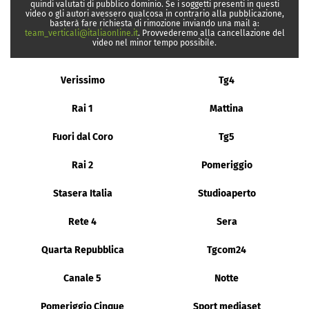
quindi valutati di pubblico dominio. Se i soggetti presenti in questi
video o gli autori avessero qualcosa in contrario alla pubblicazione,
basterà fare richiesta di rimozione inviando una mail a:
team_verticali@italiaonline.it
. Provvederemo alla cancellazione del
video nel minor tempo possibile.
Verissimo
Tg4
Rai 1
Mattina
Fuori dal Coro
Tg5
Rai 2
Pomeriggio
Stasera Italia
Studioaperto
Rete 4
Sera
Quarta Repubblica
Tgcom24
Canale 5
Notte
Pomeriggio Cinque
Sport mediaset