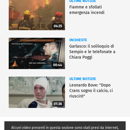
ULTIME NOTIZIE
Fiamme e sfollati
emergenza incendi
04:35
INCHIESTE
Garlasco: il soliloquio di
Sempio e le telefonate a
Chiara Poggi
00:44
ULTIME NOTIZIE
Leonardo Bove: "Dopo
Crans sogno il calcio, ci
riuscirò"
01:36
Alcuni video presenti in questa sezione sono stati presi da internet,