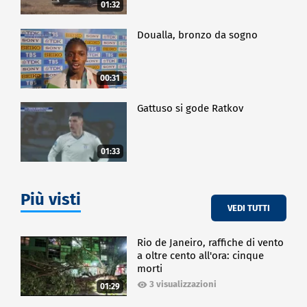
01:32
Doualla, bronzo da sogno
00:31
Gattuso si gode Ratkov
01:33
Più visti
VEDI TUTTI
Rio de Janeiro, raffiche di vento
a oltre cento all'ora: cinque
morti
3 visualizzazioni
01:29