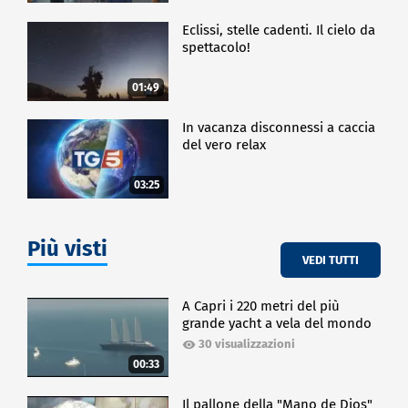
Eclissi, stelle cadenti. Il cielo da
spettacolo!
01:49
In vacanza disconnessi a caccia
del vero relax
03:25
Più visti
VEDI TUTTI
A Capri i 220 metri del più
grande yacht a vela del mondo
30 visualizzazioni
00:33
Il pallone della "Mano de Dios"