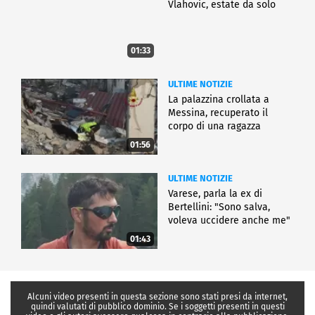
Vlahovic, estate da solo
01:33
ULTIME NOTIZIE
La palazzina crollata a
Messina, recuperato il
corpo di una ragazza
01:56
ULTIME NOTIZIE
Varese, parla la ex di
Bertellini: "Sono salva,
voleva uccidere anche me"
01:43
Alcuni video presenti in questa sezione sono stati presi da internet,
quindi valutati di pubblico dominio. Se i soggetti presenti in questi