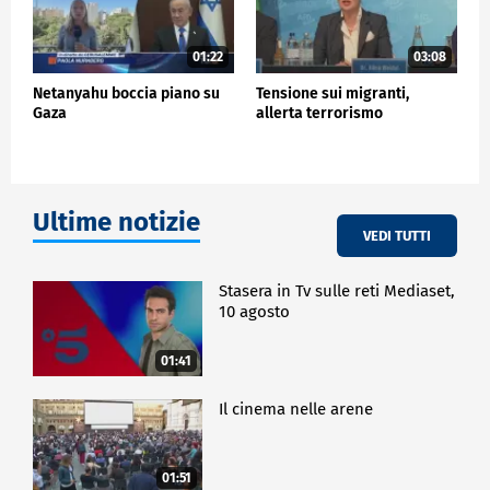
01:22
03:08
Netanyahu boccia piano su
Tensione sui migranti,
Gaza
allerta terrorismo
Ultime notizie
VEDI TUTTI
Stasera in Tv sulle reti Mediaset,
10 agosto
01:41
Il cinema nelle arene
01:51