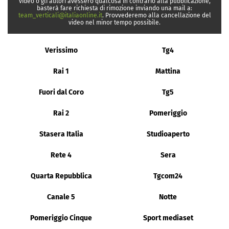
video o gli autori avessero qualcosa in contrario alla pubblicazione,
basterà fare richiesta di rimozione inviando una mail a:
team_verticali@italiaonline.it
. Provvederemo alla cancellazione del
video nel minor tempo possibile.
Verissimo
Tg4
Rai 1
Mattina
Fuori dal Coro
Tg5
Rai 2
Pomeriggio
Stasera Italia
Studioaperto
Rete 4
Sera
Quarta Repubblica
Tgcom24
Canale 5
Notte
Pomeriggio Cinque
Sport mediaset