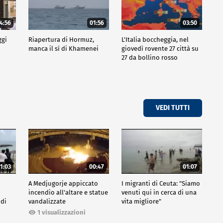
4:56
01:56
03:50
ggi
Riapertura di Hormuz,
L'Italia boccheggia, nel
manca il sì di Khamenei
giovedì rovente 27 città su
27 da bollino rosso
VEDI TUTTI
1:03
00:47
01:07
A Medjugorje appiccato
I migranti di Ceuta: "Siamo
incendio all'altare e statue
venuti qui in cerca di una
 di
vandalizzate
vita migliore"
1 visualizzazioni