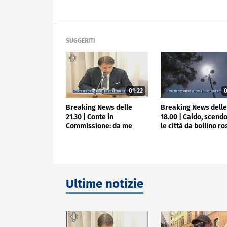
SUGGERITI
01:22
0
Breaking News delle
Breaking News dell
21.30 | Conte in
18.00 | Caldo, scend
Commissione: da me
le città da bollino r
nessun illecito
Ultime notizie