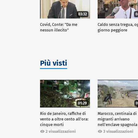
03:32
0
Covid, Conte: "Da me
Caldo senza tregua, o
nessun illecito"
giorno peggiore
Più visti
01:29
0
Rio de Janeiro, raffiche di
Marocco, centinaia di
vento a oltre cento all'ora:
migranti arrivano
cinque morti
nell'enclave spagnola
Ceuta
2 visualizzazioni
3 visualizzazioni