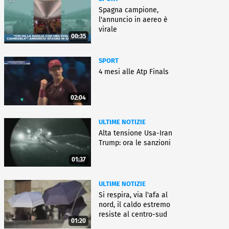
Spagna campione,
l'annuncio in aereo è
virale
00:35
SPORT
4 mesi alle Atp Finals
02:04
ULTIME NOTIZIE
Alta tensione Usa-Iran
Trump: ora le sanzioni
01:37
ULTIME NOTIZIE
Si respira, via l'afa al
nord, il caldo estremo
resiste al centro-sud
01:20