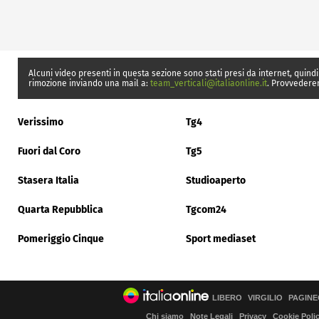
Alcuni video presenti in questa sezione sono stati presi da internet, quindi
rimozione inviando una mail a:
team_verticali@italiaonline.it
. Provvedere
Verissimo
Tg4
Fuori dal Coro
Tg5
Stasera Italia
Studioaperto
Quarta Repubblica
Tgcom24
Pomeriggio Cinque
Sport mediaset
LIBERO
VIRGILIO
PAGINE
Chi siamo
Note Legali
Privacy
Cookie Poli