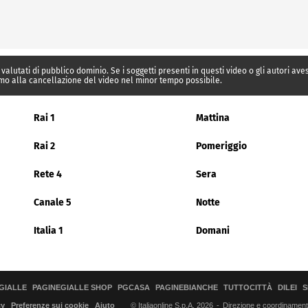
 valutati di pubblico dominio. Se i soggetti presenti in questi video o gli autori av
mo alla cancellazione del video nel minor tempo possibile.
Rai 1
Mattina
Rai 2
Pomeriggio
Rete 4
Sera
Canale 5
Notte
Italia 1
Domani
GIALLE
PAGINEGIALLE SHOP
PGCASA
PAGINEBIANCHE
TUTTOCITTÀ
DILEI
S
© Italiaonline S.p.A. 2026
Direzione e coordinamento 
cy
Preferenze sui cookie
Aiuto