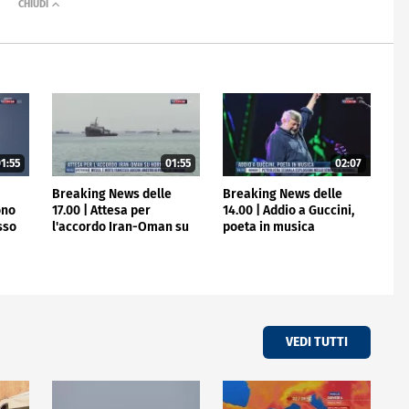
1:55
01:55
02:07
e
Breaking News delle
Breaking News delle
ono
17.00 | Attesa per
14.00 | Addio a Guccini,
osso
l'accordo Iran-Oman su
poeta in musica
Hormuz
VEDI TUTTI