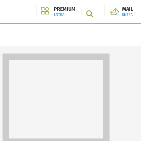
PREMIUM
MAIL
SEARCH
ENTRA
ENTRA
ENTRA