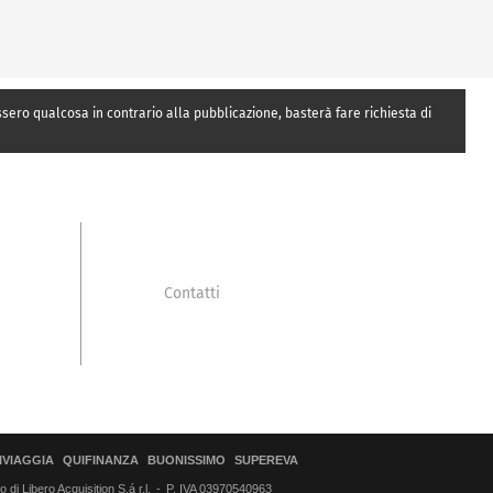
essero qualcosa in contrario alla pubblicazione, basterà fare richiesta di
Contatti
IVIAGGIA
QUIFINANZA
BUONISSIMO
SUPEREVA
di Libero Acquisition S.á r.l.
P. IVA 03970540963