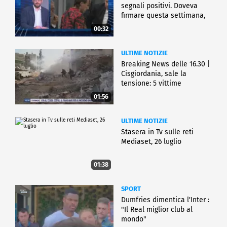
segnali positivi. Doveva
firmare questa settimana,
ma..."
00:32
ULTIME NOTIZIE
Breaking News delle 16.30 |
Cisgiordania, sale la
tensione: 5 vittime
01:56
ULTIME NOTIZIE
Stasera in Tv sulle reti
Mediaset, 26 luglio
01:38
SPORT
Dumfries dimentica l'Inter :
"Il Real miglior club al
mondo"