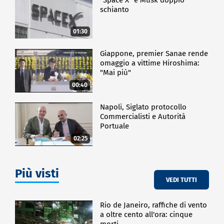
CULTURA
schianto
01:30
Giappone, premier Sanae rende
omaggio a vittime Hiroshima:
"Mai più"
00:40
Napoli, Siglato protocollo
Commercialisti e Autorità
Portuale
02:25
Più visti
VEDI TUTTI
Rio de Janeiro, raffiche di vento
a oltre cento all'ora: cinque