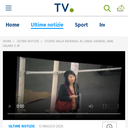
Home
Ultime notizie
Sport
Inchieste
HOME
ULTIME NOTIZIE
STORIE DALLA BIENNALE AL CANAL GRANDE: JAAR,
SALANE E JR
ULTIME NOTIZIE
13 MAGGIO 2026