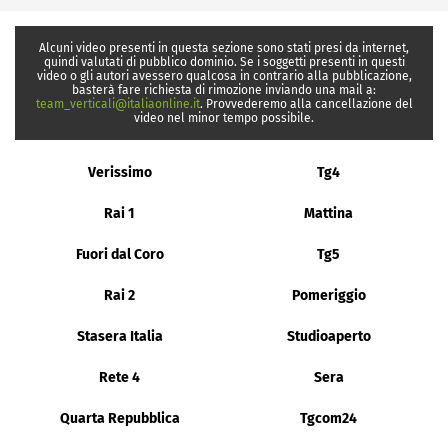
Alcuni video presenti in questa sezione sono stati presi da internet,
quindi valutati di pubblico dominio. Se i soggetti presenti in questi
video o gli autori avessero qualcosa in contrario alla pubblicazione,
basterà fare richiesta di rimozione inviando una mail a:
team_verticali@italiaonline.it
. Provvederemo alla cancellazione del
video nel minor tempo possibile.
Verissimo
Tg4
Rai 1
Mattina
Fuori dal Coro
Tg5
Rai 2
Pomeriggio
Stasera Italia
Studioaperto
Rete 4
Sera
Quarta Repubblica
Tgcom24