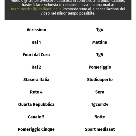
video o gli autori avessero qualcosa in contrario alla pubblicazione,
basterà fare richiesta di rimozione inviando una mail a:
team_verticali@italiaonline.it
. Provvederemo alla cancellazione del
video nel minor tempo possibile.
Verissimo
Tg4
Rai 1
Mattina
Fuori dal Coro
Tg5
Rai 2
Pomeriggio
Stasera Italia
Studioaperto
Rete 4
Sera
Quarta Repubblica
Tgcom24
Canale 5
Notte
Pomeriggio Cinque
Sport mediaset