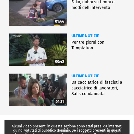
Fakir, dubbi su tempi e
modi dell'intervento
01:44
ULTIME NOTIZIE
Per tre giorni con
Temptation
00:42
ULTIME NOTIZIE
Da cacciatrice di fascisti a
cacciatrice di lavoratori,
Salis condannata
01:31
Alcuni video presenti in questa sezione sono stati presi da internet,
quindi valutati di pubblico dominio. Se i soggetti presenti in questi