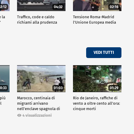
2:12
04:32
02:16
e la
Traffico, code e caldo
Tensione Roma-Madrid
"
richiami alla prudenza
l'Unione Europea media
VEDI TUTTI
0:33
01:03
01:29
 più
Marocco, centinaia di
Rio de Janeiro, raffiche di
l
migranti arrivano
vento a oltre cento all'ora:
nell'enclave spagnola di
cinque morti
Ceuta
4 visualizzazioni