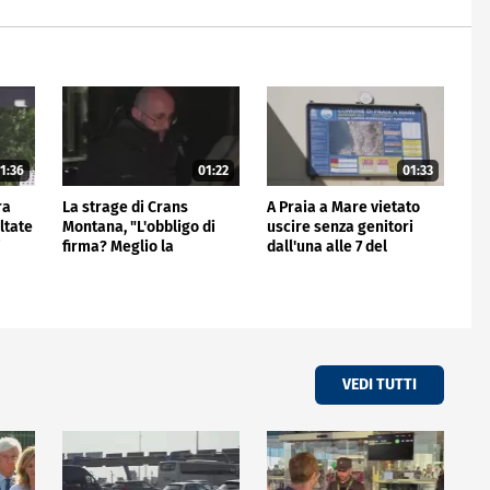
1:36
01:22
01:33
ra
La strage di Crans
A Praia a Mare vietato
ltate
Montana, "L'obbligo di
uscire senza genitori
i
firma? Meglio la
dall'una alle 7 del
videocall"
mattino
VEDI TUTTI