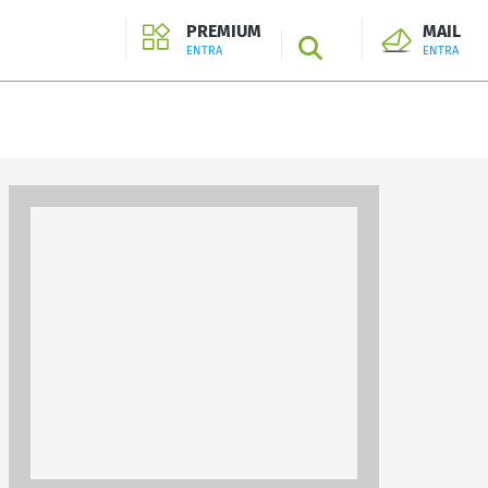
PREMIUM
MAIL
SEARCH
ENTRA
ENTRA
ENTRA