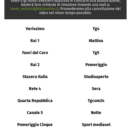
video o gli autori avessero qualcosa in contrario alla pubblicazione,
basterà fare richiesta di rimozione inviando una mail a:
team_verticali@italiaonline.it
. Provvederemo alla cancellazione del
video nel minor tempo possibile.
Verissimo
Tg4
Rai 1
Mattina
Fuori dal Coro
Tg5
Rai 2
Pomeriggio
Stasera Italia
Studioaperto
Rete 4
Sera
Quarta Repubblica
Tgcom24
Canale 5
Notte
Pomeriggio Cinque
Sport mediaset