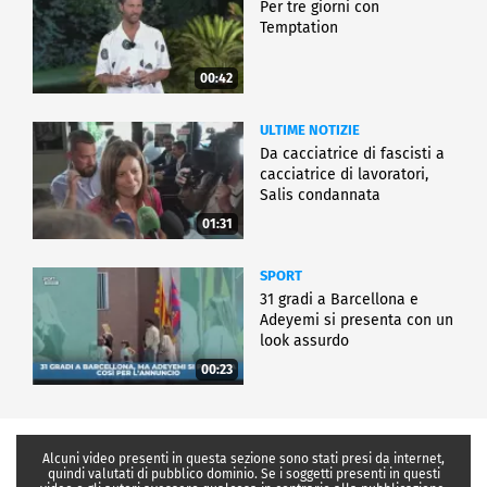
Per tre giorni con
Temptation
00:42
ULTIME NOTIZIE
Da cacciatrice di fascisti a
cacciatrice di lavoratori,
Salis condannata
01:31
SPORT
31 gradi a Barcellona e
Adeyemi si presenta con un
look assurdo
00:23
Alcuni video presenti in questa sezione sono stati presi da internet,
quindi valutati di pubblico dominio. Se i soggetti presenti in questi