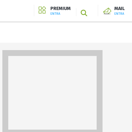
PREMIUM
MAIL
SEARCH
ENTRA
ENTRA
ENTRA