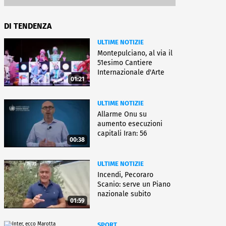
DI TENDENZA
ULTIME NOTIZIE
Montepulciano, al via il
51esimo Cantiere
Internazionale d'Arte
01:21
ULTIME NOTIZIE
Allarme Onu su
aumento esecuzioni
capitali Iran: 56
00:38
uccisioni da marzo
ULTIME NOTIZIE
Incendi, Pecoraro
Scanio: serve un Piano
nazionale subito
01:59
operativo
SPORT