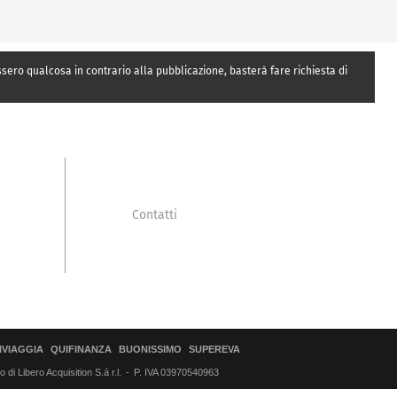
essero qualcosa in contrario alla pubblicazione, basterà fare richiesta di
Contatti
IVIAGGIA
QUIFINANZA
BUONISSIMO
SUPEREVA
di Libero Acquisition S.á r.l.
P. IVA 03970540963