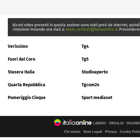
Alcuni video presenti in questa sezione sono stati presi da internet, quindi
rimozione inviando una mail a:
team_verticali@italiaonline.it
. Provvedere
Verissimo
Tg4
Fuori dal Coro
Tg5
Stasera Italia
Studioaperto
Quarta Repubblica
Tgcom24
Pomeriggio Cinque
Sport mediaset
LIBERO
VIRGILIO
PAGINE
Chi siamo
Note Legali
Privacy
Cookie Poli