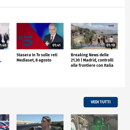
1:46
01:41
01:19
e
Stasera in Tv sulle reti
Breaking News delle
,
Mediaset, 8 agosto
21.30 | Madrid, controlli
alle frontiere con Italia
VEDI TUTTI