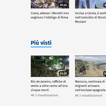
01:22
0
Crans, adesso i Moretti non
Ucciso a Cervia, è svol
vogliono l'obbligo di firma
nell'omicidio di Nicol
Musiani
Più visti
01:29
0
Rio de Janeiro, raffiche di
Marocco, centinaia di
vento a oltre cento all'ora:
migranti arrivano
cinque morti
nell'enclave spagnola
Ceuta
2 visualizzazioni
2 visualizzazioni