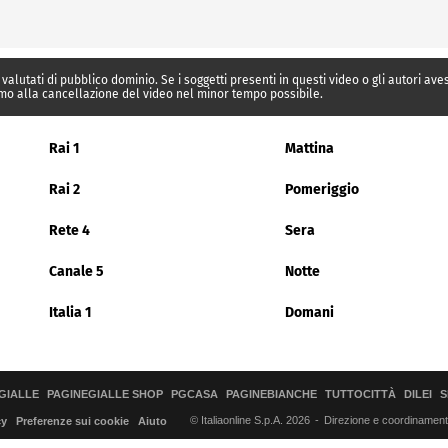
 valutati di pubblico dominio. Se i soggetti presenti in questi video o gli autori av
mo alla cancellazione del video nel minor tempo possibile.
Rai 1
Mattina
Rai 2
Pomeriggio
Rete 4
Sera
Canale 5
Notte
Italia 1
Domani
GIALLE
PAGINEGIALLE SHOP
PGCASA
PAGINEBIANCHE
TUTTOCITTÀ
DILEI
S
© Italiaonline S.p.A. 2026
Direzione e coordinamento 
cy
Preferenze sui cookie
Aiuto