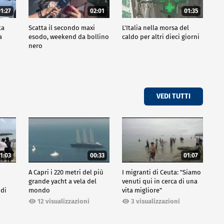
1:27
02:01
01:35
ta
Scatta il secondo maxi
L'Italia nella morsa del
a
esodo, weekend da bollino
caldo per altri dieci giorni
nero
VEDI TUTTI
1:03
00:33
01:07
A Capri i 220 metri del più
I migranti di Ceuta: "Siamo
grande yacht a vela del
venuti qui in cerca di una
 di
mondo
vita migliore"
12 visualizzazioni
3 visualizzazioni