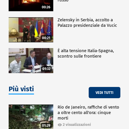
00:26
Zelensky in Serbia, accolto a
Palazzo presidenziale da Vucic
00:21
È alta tensione Italia-Spagna,
scontro sulle frontiere
01:32
Più visti
VEDI TUTTI
Rio de Janeiro, raffiche di vento
a oltre cento all'ora: cinque
morti
2 visualizzazioni
01:29