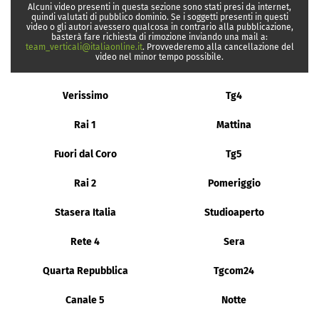
Alcuni video presenti in questa sezione sono stati presi da internet,
quindi valutati di pubblico dominio. Se i soggetti presenti in questi
video o gli autori avessero qualcosa in contrario alla pubblicazione,
basterà fare richiesta di rimozione inviando una mail a:
team_verticali@italiaonline.it
. Provvederemo alla cancellazione del
video nel minor tempo possibile.
Verissimo
Tg4
Rai 1
Mattina
Fuori dal Coro
Tg5
Rai 2
Pomeriggio
Stasera Italia
Studioaperto
Rete 4
Sera
Quarta Repubblica
Tgcom24
Canale 5
Notte