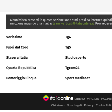
Alcuni video presenti in questa sezione sono stati presi da internet, quindi
rimozione inviando una mail a:
team_verticali@italiaonline.it
. Provvedere
Verissimo
Tg4
Fuori dal Coro
Tg5
Stasera Italia
Studioaperto
Quarta Repubblica
Tgcom24
Pomeriggio Cinque
Sport mediaset
LIBERO
VIRGILIO
PAGINE
Chi siamo
Note Legali
Privacy
Cookie Poli