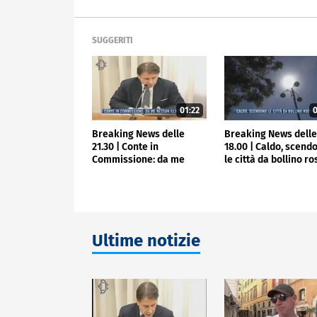
SUGGERITI
01:22
0
Breaking News delle
Breaking News dell
21.30 | Conte in
18.00 | Caldo, scend
Commissione: da me
le città da bollino r
nessun illecito
Ultime notizie