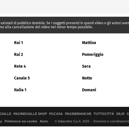
 valutati di pubblico dominio. Se i soggetti presenti in questi video o gli autori av
mo alla cancellazione del video nel minor tempo possibile.
Rai 1
Mattina
Rai 2
Pomeriggio
Rete 4
Sera
Canale 5
Notte
Italia 1
Domani
GIALLE
PAGINEGIALLE SHOP
PGCASA
PAGINEBIANCHE
TUTTOCITTÀ
DILEI
S
© Italiaonline S.p.A. 2026
Direzione e coordinamento 
cy
Preferenze sui cookie
Aiuto