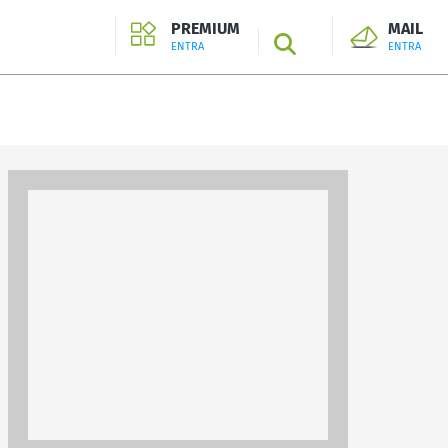
PREMIUM
MAIL
SEARCH
ENTRA
ENTRA
ENTRA