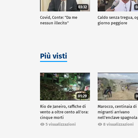
03:32
0
Covid, Conte: "Da me
Caldo senza tregua, o
nessun illecito"
giorno peggiore
Più visti
01:29
0
Rio de Janeiro, raffiche di
Marocco, centinaia di
vento a oltre cento all'ora:
migranti arrivano
cinque morti
nell'enclave spagnola
Ceuta
5 visualizzazioni
8 visualizzazioni