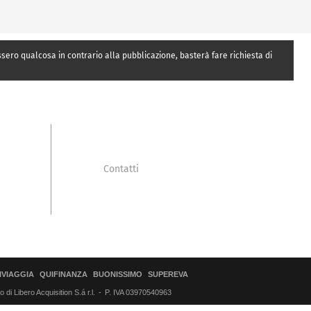
essero qualcosa in contrario alla pubblicazione, basterà fare richiesta di
Contatti
IVIAGGIA
QUIFINANZA
BUONISSIMO
SUPEREVA
di Libero Acquisition S.á r.l.
P. IVA 03970540963