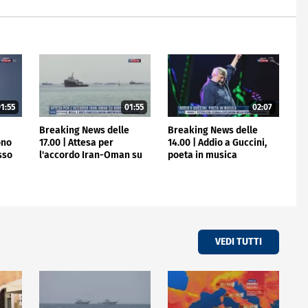
1:55
01:55
02:07
e
Breaking News delle
Breaking News delle
ono
17.00 | Attesa per
14.00 | Addio a Guccini,
osso
l'accordo Iran-Oman su
poeta in musica
Hormuz
VEDI TUTTI