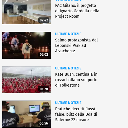
PAC Milano: il progetto
di Ignazio Gardella nella
Project Room
02:42
ULTIME NOTIZIE
Salmo protagonista del
Lebonski Park ad
Arzachena:
02:02
"Un'emozione"
ULTIME NOTIZIE
Kate Bush, centinaia in
rosso ballano sul porto
di Folkestone
01:28
ULTIME NOTIZIE
Pratiche decreti flussi
false, blitz della Dda di
Salerno: 22 misure
00:56