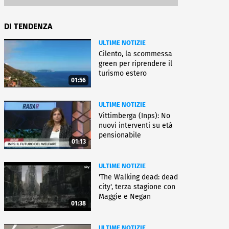
DI TENDENZA
ULTIME NOTIZIE
Cilento, la scommessa
green per riprendere il
turismo estero
01:56
ULTIME NOTIZIE
Vittimberga (Inps): No
nuovi interventi su età
pensionabile
01:13
ULTIME NOTIZIE
'The Walking dead: dead
city', terza stagione con
Maggie e Negan
01:38
ULTIME NOTIZIE