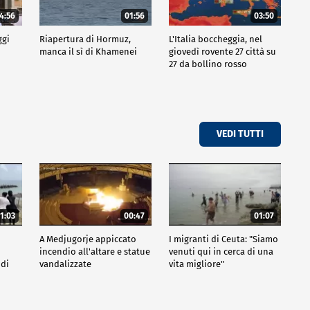
4:56
01:56
03:50
ggi
Riapertura di Hormuz,
L'Italia boccheggia, nel
manca il sì di Khamenei
giovedì rovente 27 città su
27 da bollino rosso
VEDI TUTTI
1:03
00:47
01:07
A Medjugorje appiccato
I migranti di Ceuta: "Siamo
incendio all'altare e statue
venuti qui in cerca di una
 di
vandalizzate
vita migliore"