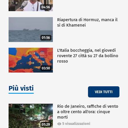
04:56
Riapertura di Hormuz, manca il
sì di Khamenei
01:56
L'Italia boccheggia, nel giovedì
rovente 27 città su 27 da bollino
rosso
03:50
Più visti
VEDI TUTTI
Rio de Janeiro, raffiche di vento
a oltre cento all'ora: cinque
morti
5 visualizzazioni
01:29