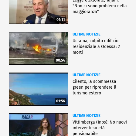
Legge elettorale, Tajani:
"Non ci sono problemi nella
maggioranza"
01:11
ULTIME NOTIZIE
Ucraina, colpito edificio
residenziale a Odessa: 2
morti
00:54
ULTIME NOTIZIE
Cilento, la scommessa
green per riprendere il
turismo estero
01:56
ULTIME NOTIZIE
Vittimberga (Inps): No nuovi
interventi su età
pensionabile