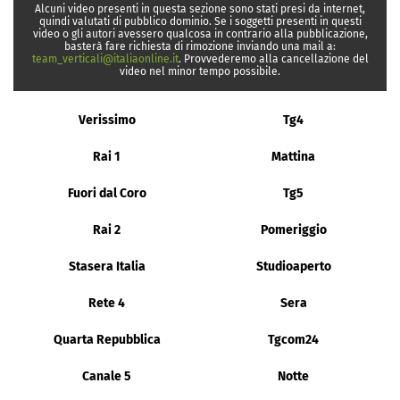
Alcuni video presenti in questa sezione sono stati presi da internet,
quindi valutati di pubblico dominio. Se i soggetti presenti in questi
video o gli autori avessero qualcosa in contrario alla pubblicazione,
basterà fare richiesta di rimozione inviando una mail a:
team_verticali@italiaonline.it
. Provvederemo alla cancellazione del
video nel minor tempo possibile.
Verissimo
Tg4
Rai 1
Mattina
Fuori dal Coro
Tg5
Rai 2
Pomeriggio
Stasera Italia
Studioaperto
Rete 4
Sera
Quarta Repubblica
Tgcom24
Canale 5
Notte