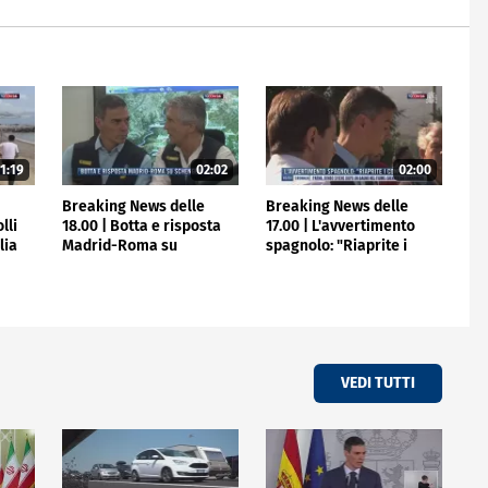
1:19
02:02
02:00
e
Breaking News delle
Breaking News delle
lli
18.00 | Botta e risposta
17.00 | L'avvertimento
lia
Madrid-Roma su
spagnolo: "Riaprite i
Schengen
confini"
VEDI TUTTI