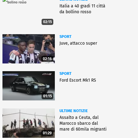
Italia a 40 gradi 11 città
da bollino rosso
02:15
SPORT
Juve, attacco super
02:16
SPORT
Ford Escort Mk1 RS
01:15
ULTIME NOTIZIE
Assalto a Ceuta, dal
Marocco sbarco dal
mare di 60mila migranti
01:29