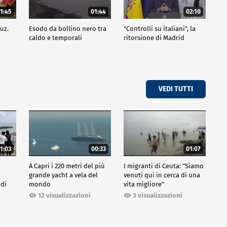
1:45
01:44
02:10
uz.
Esodo da bollino nero tra
"Controlli su italiani", la
caldo e temporali
ritorsione di Madrid
VEDI TUTTI
1:03
00:33
01:07
A Capri i 220 metri del più
I migranti di Ceuta: "Siamo
grande yacht a vela del
venuti qui in cerca di una
 di
mondo
vita migliore"
12 visualizzazioni
3 visualizzazioni