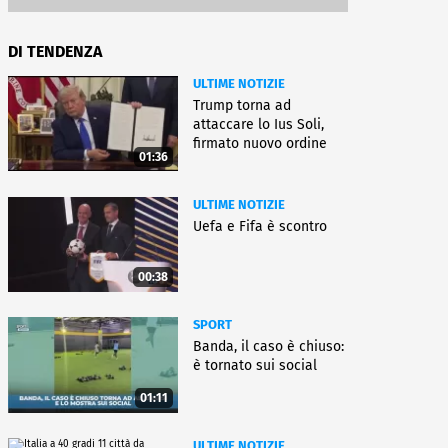
DI TENDENZA
ULTIME NOTIZIE
Trump torna ad
attaccare lo Ius Soli,
firmato nuovo ordine
01:36
esecutivo
ULTIME NOTIZIE
Uefa e Fifa è scontro
00:38
SPORT
Banda, il caso è chiuso:
è tornato sui social
01:11
ULTIME NOTIZIE