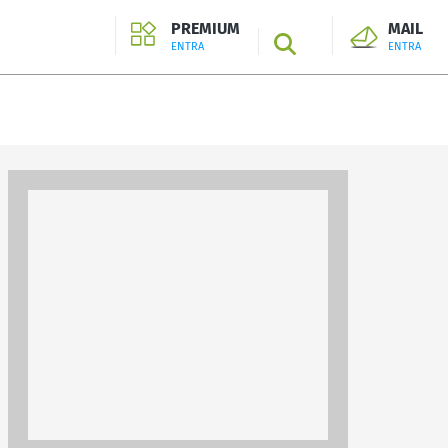
PREMIUM
MAIL
SEARCH
ENTRA
ENTRA
ENTRA