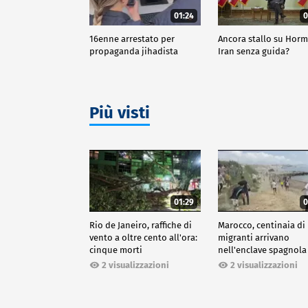
01:24
0
16enne arrestato per
Ancora stallo su Horm
propaganda jihadista
Iran senza guida?
Più visti
01:29
0
Rio de Janeiro, raffiche di
Marocco, centinaia di
vento a oltre cento all'ora:
migranti arrivano
cinque morti
nell'enclave spagnola
Ceuta
2 visualizzazioni
2 visualizzazioni