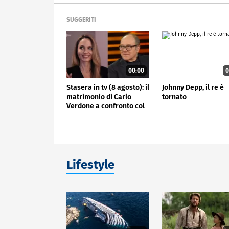
SUGGERITI
00:00
0
Stasera in tv (8 agosto): il
Johnny Depp, il re è
matrimonio di Carlo
tornato
Verdone a confronto col
flirt di Angelina Jolie e J
Lifestyle