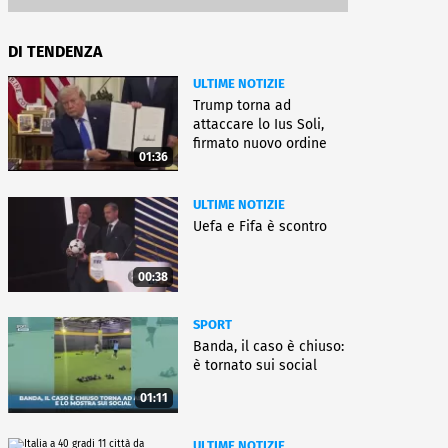
DI TENDENZA
ULTIME NOTIZIE
Trump torna ad
attaccare lo Ius Soli,
firmato nuovo ordine
01:36
esecutivo
ULTIME NOTIZIE
Uefa e Fifa è scontro
00:38
SPORT
Banda, il caso è chiuso:
è tornato sui social
01:11
ULTIME NOTIZIE