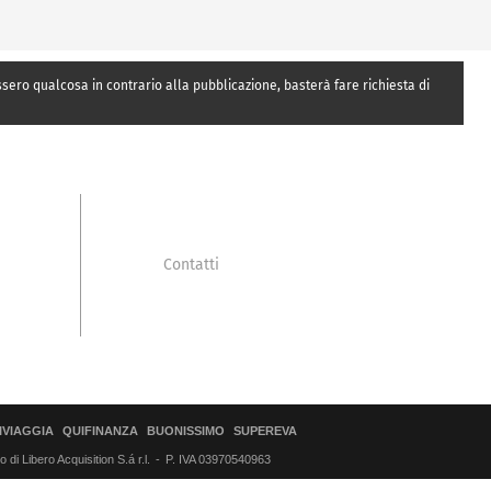
essero qualcosa in contrario alla pubblicazione, basterà fare richiesta di
Contatti
IVIAGGIA
QUIFINANZA
BUONISSIMO
SUPEREVA
di Libero Acquisition S.á r.l.
P. IVA 03970540963