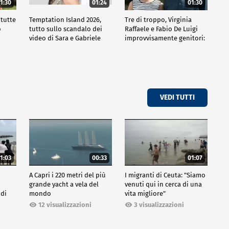
1:30
01:24
01:30
 tutte
Temptation Island 2026,
Tre di troppo, Virginia
o
tutto sullo scandalo dei
Raffaele e Fabio De Luigi
video di Sara e Gabriele
improvvisamente genitori:
tutte le curiosità sulla
commedia
VEDI TUTTI
1:03
00:33
01:07
A Capri i 220 metri del più
I migranti di Ceuta: "Siamo
grande yacht a vela del
venuti qui in cerca di una
 di
mondo
vita migliore"
12 visualizzazioni
3 visualizzazioni