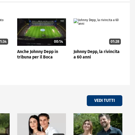
1:34
00:14
01:28
Anche Johnny Depp in
Johnny Depp, la rivincita
tribuna per il Boca
a 60 anni
VEDI TUTTI