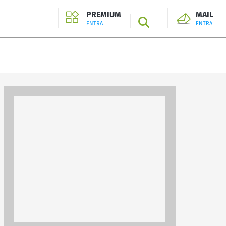
PREMIUM
MAIL
SEARCH
ENTRA
ENTRA
ENTRA