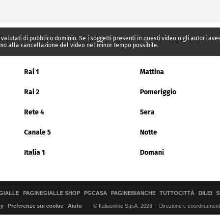
 valutati di pubblico dominio. Se i soggetti presenti in questi video o gli autori av
mo alla cancellazione del video nel minor tempo possibile.
Rai 1
Mattina
Rai 2
Pomeriggio
Rete 4
Sera
Canale 5
Notte
Italia 1
Domani
GIALLE
PAGINEGIALLE SHOP
PGCASA
PAGINEBIANCHE
TUTTOCITTÀ
DILEI
S
© Italiaonline S.p.A. 2026
Direzione e coordinamento 
cy
Preferenze sui cookie
Aiuto