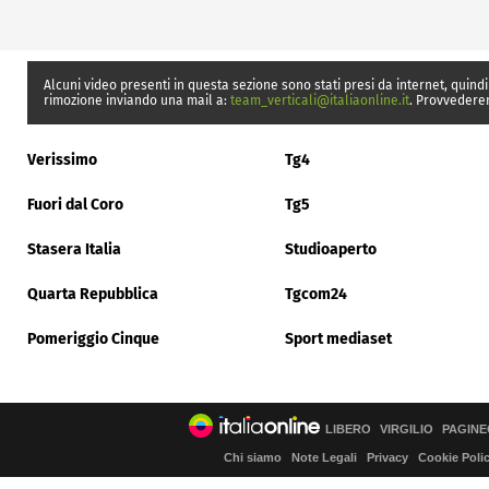
Alcuni video presenti in questa sezione sono stati presi da internet, quindi
rimozione inviando una mail a:
team_verticali@italiaonline.it
. Provvedere
Verissimo
Tg4
Fuori dal Coro
Tg5
Stasera Italia
Studioaperto
Quarta Repubblica
Tgcom24
Pomeriggio Cinque
Sport mediaset
LIBERO
VIRGILIO
PAGINE
Chi siamo
Note Legali
Privacy
Cookie Poli