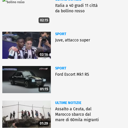
Italia a 40 gradi 11 città
da bollino rosso
02:15
SPORT
Juve, attacco super
02:16
SPORT
Ford Escort Mk1 RS
01:15
ULTIME NOTIZIE
Assalto a Ceuta, dal
Marocco sbarco dal
mare di 60mila migranti
01:29