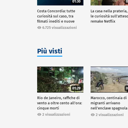
01:30
0
Costa Concordia: tutte
La casa nella prateria,
curiosità sul caso, tra
le curiosità sull'attes
filmati inediti e nuove
remake Netflix
ricostruzioni
6.725 visualizzazioni
Più visti
01:29
0
Rio de Janeiro, raffiche di
Marocco, centinaia di
vento a oltre cento all'ora:
migranti arrivano
cinque morti
nell'enclave spagnola
Ceuta
2 visualizzazioni
2 visualizzazioni