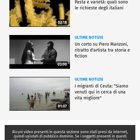
Pasta e varietà: quali sono
le richieste degli italiani
02:18
ULTIME NOTIZIE
Un corto su Piero Manzoni,
ritratto d'artista tra storia e
fiction
03:00
ULTIME NOTIZIE
I migranti di Ceuta: "Siamo
venuti qui in cerca di una
vita migliore"
01:07
Alcuni video presenti in questa sezione sono stati presi da internet,
quindi valutati di pubblico dominio. Se i soggetti presenti in questi