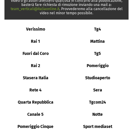
video o gli autori avessero qualcosa in contrario alla pubblicazione,
basterà fare richiesta di rimozione inviando una mail a:
team_verticali@italiaonline.it
. Provvederemo alla cancellazione del
video nel minor tempo possibile.
Verissimo
Tg4
Rai 1
Mattina
Fuori dal Coro
Tg5
Rai 2
Pomeriggio
Stasera Italia
Studioaperto
Rete 4
Sera
Quarta Repubblica
Tgcom24
Canale 5
Notte
Pomeriggio Cinque
Sport mediaset