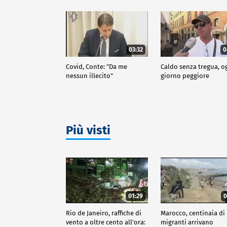
03:32
0
Covid, Conte: "Da me
Caldo senza tregua, o
nessun illecito"
giorno peggiore
Più visti
01:29
0
Rio de Janeiro, raffiche di
Marocco, centinaia di
vento a oltre cento all'ora:
migranti arrivano