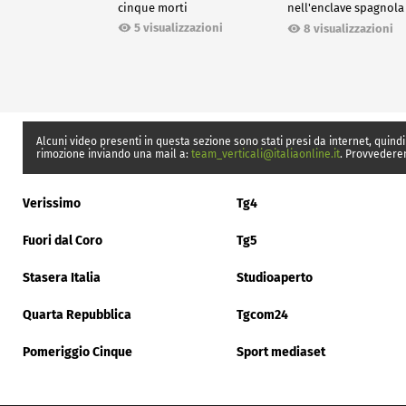
cinque morti
nell'enclave spagnola
Ceuta
5 visualizzazioni
8 visualizzazioni
Alcuni video presenti in questa sezione sono stati presi da internet, quindi
rimozione inviando una mail a:
team_verticali@italiaonline.it
. Provvedere
Verissimo
Tg4
Fuori dal Coro
Tg5
Stasera Italia
Studioaperto
Quarta Repubblica
Tgcom24
Pomeriggio Cinque
Sport mediaset