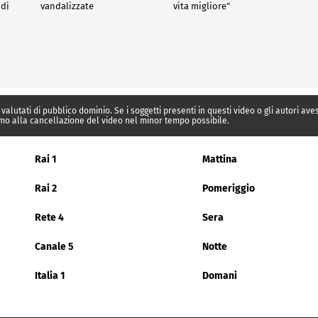
 di
vandalizzate
vita migliore"
 valutati di pubblico dominio. Se i soggetti presenti in questi video o gli autori av
mo alla cancellazione del video nel minor tempo possibile.
Rai 1
Mattina
Rai 2
Pomeriggio
Rete 4
Sera
Canale 5
Notte
Italia 1
Domani