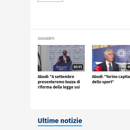
SUGGERITI
01:11
0
Abodi: "A settembre
Abodi: "Torino capita
presenteremo bozza di
dello sport"
riforma della legge sui
diritti sportivi"
Ultime notizie