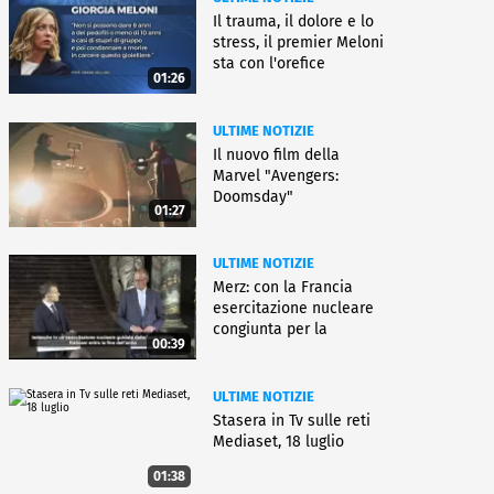
Il trauma, il dolore e lo
stress, il premier Meloni
sta con l'orefice
01:26
ULTIME NOTIZIE
Il nuovo film della
Marvel "Avengers:
Doomsday"
01:27
ULTIME NOTIZIE
Merz: con la Francia
esercitazione nucleare
congiunta per la
00:39
deterrenza
ULTIME NOTIZIE
Stasera in Tv sulle reti
Mediaset, 18 luglio
01:38