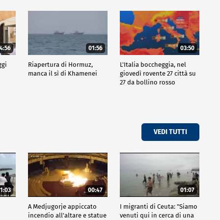
4:56
01:56
03:50
ggi
Riapertura di Hormuz,
L'Italia boccheggia, nel
manca il sì di Khamenei
giovedì rovente 27 città su
27 da bollino rosso
VEDI TUTTI
1:03
00:47
01:07
A Medjugorje appiccato
I migranti di Ceuta: "Siamo
incendio all'altare e statue
venuti qui in cerca di una