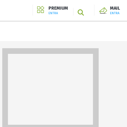
PREMIUM
MAIL
SEARCH
ENTRA
ENTRA
ENTRA