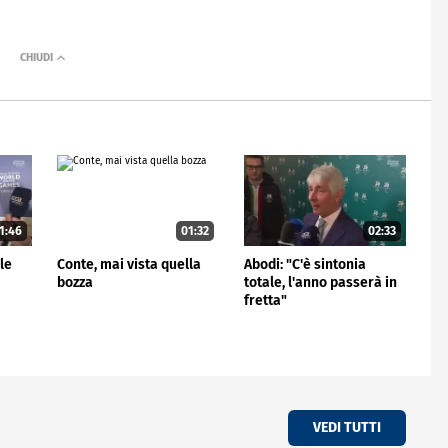
1:46
01:32
02:33
le
Conte, mai vista quella
Abodi: "C'è sintonia
bozza
totale, l'anno passerà in
fretta"
VEDI TUTTI