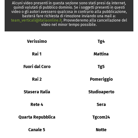
Alcuni video presenti in questa sezione sono stati presi da internet,
quindi valutati di pubblico dominio. Se i soggetti presenti in questi
video o gli autori avessero qualcosa in contrario alla pubblicazione,
basterà fare richiesta di rimozione inviando una mail a:
team_verticali@italiaonline.it
. Provvederemo alla cancellazione del
video nel minor tempo possibile.
Verissimo
Tg4
Rai 1
Mattina
Fuori dal Coro
Tg5
Rai 2
Pomeriggio
Stasera Italia
Studioaperto
Rete 4
Sera
Quarta Repubblica
Tgcom24
Canale 5
Notte