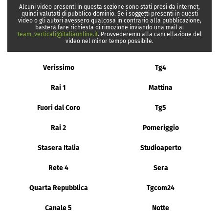
Alcuni video presenti in questa sezione sono stati presi da internet,
quindi valutati di pubblico dominio. Se i soggetti presenti in questi
video o gli autori avessero qualcosa in contrario alla pubblicazione,
basterà fare richiesta di rimozione inviando una mail a:
team_verticali@italiaonline.it
. Provvederemo alla cancellazione del
video nel minor tempo possibile.
Verissimo
Tg4
Rai 1
Mattina
Fuori dal Coro
Tg5
Rai 2
Pomeriggio
Stasera Italia
Studioaperto
Rete 4
Sera
Quarta Repubblica
Tgcom24
Canale 5
Notte