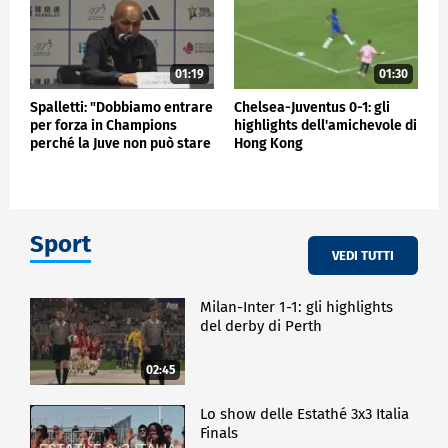
01:19
01:30
Spalletti: "Dobbiamo entrare
Chelsea-Juventus 0-1: gli
per forza in Champions
highlights dell'amichevole di
perché la Juve non può stare
Hong Kong
fuori"
Sport
VEDI TUTTI
Milan-Inter 1-1: gli highlights
del derby di Perth
02:45
Lo show delle Estathé 3x3 Italia
Finals