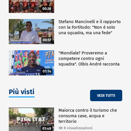
00:26
Stefano Mancinelli e il rapporto
con la Fortitudo: "Non è solo
una squadra, ma una fede"
00:57
"Mondiale? Proveremo a
competere contro ogni
squadra". Olbis Andrè racconta
il percorso di avvicinamento ai
01:14
prossimi mondiali in Germania.
Più visti
VEDI TUTTI
Maiorca contro il turismo che
consuma case, acqua e
territorio
8 visualizzazioni
01:49