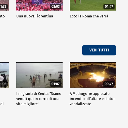
1:32
02:03
01:47
nto
Una nuova Fiorentina
Ecco la Roma che verrà
VEDI TUTTI
1:03
01:07
00:47
I migranti di Ceuta: "Siamo
A Medjugorje appiccato
venuti qui in cerca di una
incendio all'altare e statue
 di
vita migliore"
vandalizzate