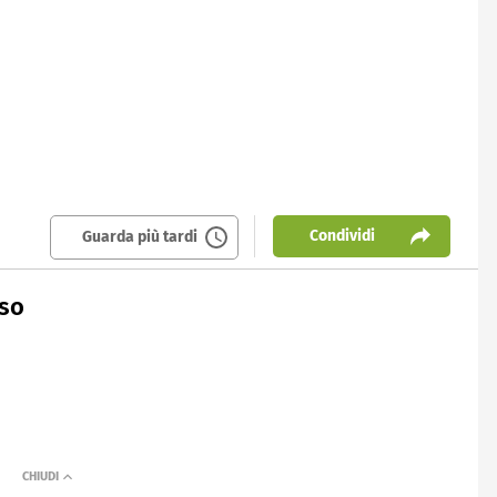
Condividi
Guarda più tardi
aso