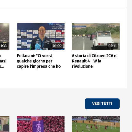
1:33
01:09
02:11
a
Pellacani: "Ci vorrà
A storia di Citroen 2CV e
uasi
qualche giorno per
Renault 4 - W la
io…
capire l'impresa che ho
rivoluzione
fatto"
VEDI TUTTI