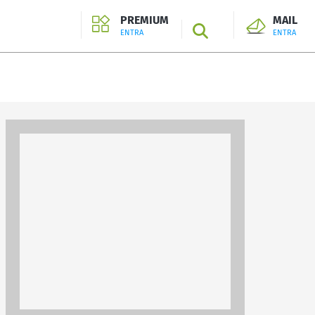
PREMIUM
MAIL
SEARCH
ENTRA
ENTRA
ENTRA