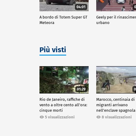
04:01
0
A bordo di Totem Super GT
Geely per il rinascime
Meteora
urbano
Più visti
01:29
0
Rio de Janeiro, raffiche di
Marocco, centinaia di
vento a oltre cento all'ora:
migranti arrivano
cinque morti
nell'enclave spagnola
Ceuta
5 visualizzazioni
8 visualizzazioni