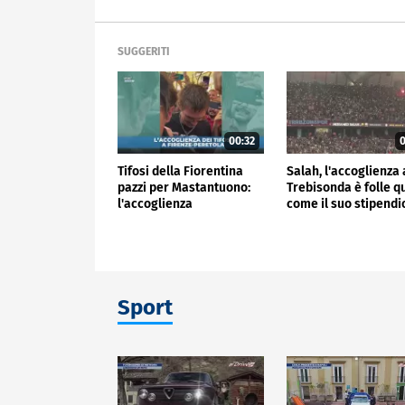
SUGGERITI
00:32
0
Tifosi della Fiorentina
Salah, l'accoglienza 
pazzi per Mastantuono:
Trebisonda è folle q
l'accoglienza
come il suo stipend
all'aeroporto
Sport