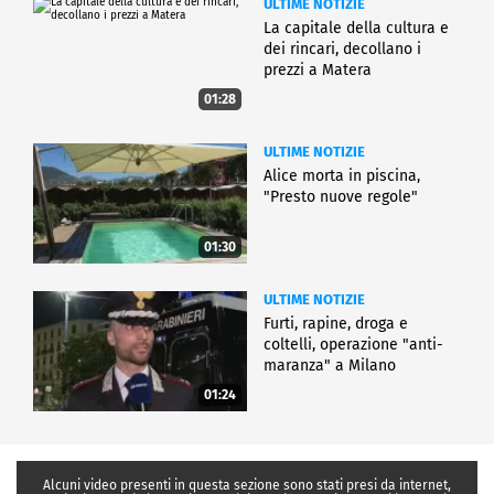
ULTIME NOTIZIE
La capitale della cultura e
dei rincari, decollano i
prezzi a Matera
01:28
ULTIME NOTIZIE
Alice morta in piscina,
"Presto nuove regole"
01:30
ULTIME NOTIZIE
Furti, rapine, droga e
coltelli, operazione "anti-
maranza" a Milano
01:24
Alcuni video presenti in questa sezione sono stati presi da internet,