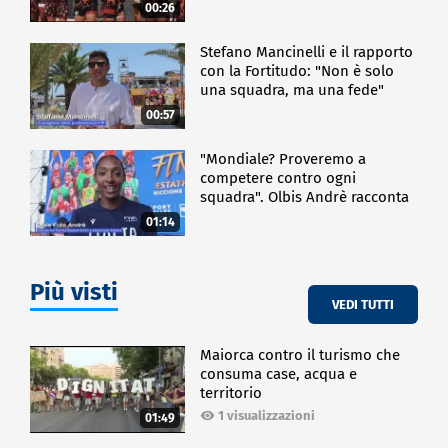
00:26
Stefano Mancinelli e il rapporto
con la Fortitudo: "Non è solo
una squadra, ma una fede"
00:57
"Mondiale? Proveremo a
competere contro ogni
squadra". Olbis Andrè racconta
il percorso di avvicinamento ai
01:14
prossimi mondiali in Germania.
Più visti
VEDI TUTTI
Maiorca contro il turismo che
consuma case, acqua e
territorio
1 visualizzazioni
01:49