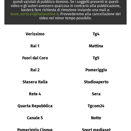
quindi valutati di pubblico dominio. Se i soggetti presenti in questi
video o gli autori avessero qualcosa in contrario alla pubblicazione,
basterà fare richiesta di rimozione inviando una mail a:
team_verticali@italiaonline.it
. Provvederemo alla cancellazione del
video nel minor tempo possibile.
Verissimo
Tg4
Rai 1
Mattina
Fuori dal Coro
Tg5
Rai 2
Pomeriggio
Stasera Italia
Studioaperto
Rete 4
Sera
Quarta Repubblica
Tgcom24
Canale 5
Notte
Pomeriggio Cinque
Sport mediaset