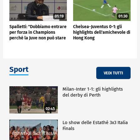
01:19
01:30
Spalletti: "Dobbiamo entrare
Chelsea-Juventus 0-1: gli
per forza in Champions
highlights dell'amichevole di
perché la Juve non può stare
Hong Kong
fuori"
Sport
VEDI TUTTI
Milan-Inter 1-1: gli highlights
del derby di Perth
02:45
Lo show delle Estathé 3x3 Italia
Finals