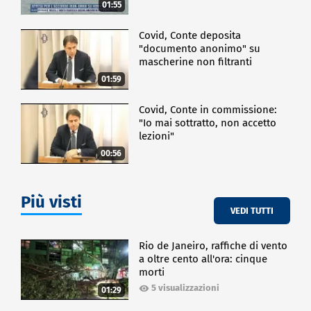
01:55
Covid, Conte deposita
"documento anonimo" su
mascherine non filtranti
01:59
Covid, Conte in commissione:
"Io mai sottratto, non accetto
lezioni"
00:56
Più visti
VEDI TUTTI
Rio de Janeiro, raffiche di vento
a oltre cento all'ora: cinque
morti
5 visualizzazioni
01:29