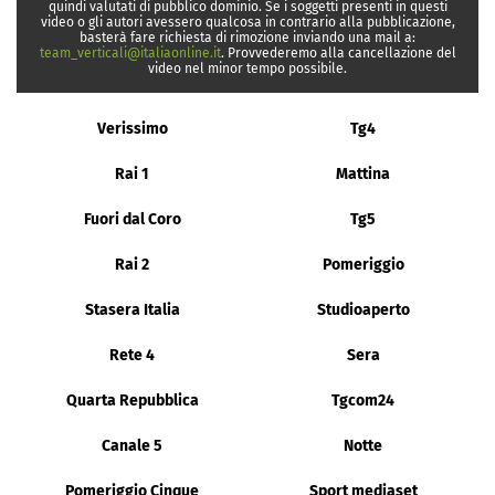
quindi valutati di pubblico dominio. Se i soggetti presenti in questi
video o gli autori avessero qualcosa in contrario alla pubblicazione,
basterà fare richiesta di rimozione inviando una mail a:
team_verticali@italiaonline.it
. Provvederemo alla cancellazione del
video nel minor tempo possibile.
Verissimo
Tg4
Rai 1
Mattina
Fuori dal Coro
Tg5
Rai 2
Pomeriggio
Stasera Italia
Studioaperto
Rete 4
Sera
Quarta Repubblica
Tgcom24
Canale 5
Notte
Pomeriggio Cinque
Sport mediaset