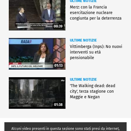
ULTIME NOTIZIE
Merz: con la Francia
esercitazione nucleare
congiunta per la deterrenza
00:39
ULTIME NOTIZIE
Vittimberga (Inps): No nuovi
interventi su età
pensionabile
01:13
ULTIME NOTIZIE
'The Walking dead: dead
city', terza stagione con
Maggie e Negan
01:38
Alcuni video presenti in questa sezione sono stati presi da internet,