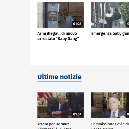
01:23
0
Armi illegali, di nuovo
Emergenza baby ga
arrestato "Baby Gang"
Ultime notizie
01:57
0
Attesa per Hormuz
Commissione Covid d