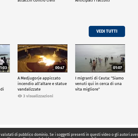
attacchi contro civili
Anticipati i raccolti
VEDI TUTTI
1:03
00:47
01:07
A Medjugorje appiccato
I migranti di Ceuta: "Siamo
incendio all'altare e statue
venuti qui in cerca di una
 di
vandalizzate
vita migliore"
3 visualizzazioni
 valutati di pubblico dominio. Se i soggetti presenti in questi video o gli autori av