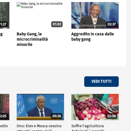
1:27
01:02
02:37
ng
Baby Gang, la
Aggredito in casa dalle
microcriminalità
baby gang
minorile
VEDI TUTTI
2:05
00:26
02:58
uello
Onu: Kiev e Mosca cessino
Soffre l'agricoltura