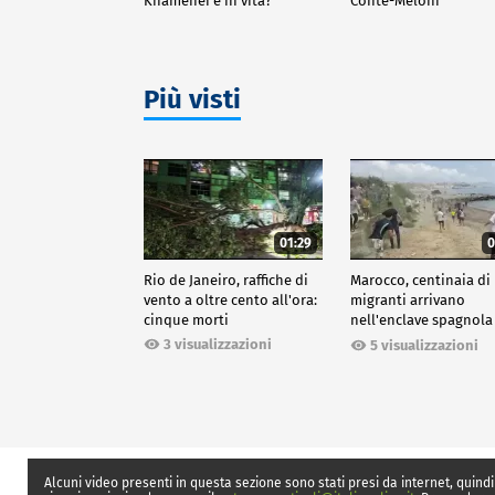
Khamenei è in vita?
Conte-Meloni
Più visti
01:29
0
Rio de Janeiro, raffiche di
Marocco, centinaia di
vento a oltre cento all'ora:
migranti arrivano
cinque morti
nell'enclave spagnola
Ceuta
3 visualizzazioni
5 visualizzazioni
Alcuni video presenti in questa sezione sono stati presi da internet, quindi