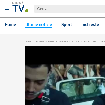
LIBERO
/
Home
Ultime notizie
Sport
Inchieste
HOME
ULTIME NOTIZIE
SORPRESO CON PISTOLA IN HOTEL, ARR