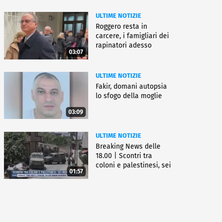
ULTIME NOTIZIE
Roggero resta in
carcere, i famigliari dei
rapinatori adesso
03:07
battono cassa
ULTIME NOTIZIE
Fakir, domani autopsia
lo sfogo della moglie
03:09
ULTIME NOTIZIE
Breaking News delle
18.00 | Scontri tra
coloni e palestinesi, sei
01:57
morti