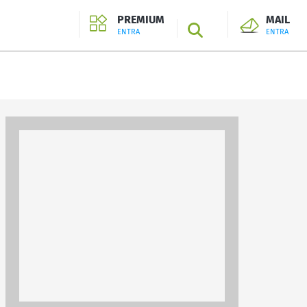
PREMIUM
MAIL
SEARCH
ENTRA
ENTRA
ENTRA