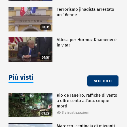
Terrorismo jihadista arrestato
un 16enne
01:31
Attesa per Hormuz Khamenei è
in vita?
01:57
Più visti
VEDI TUTTI
Rio de Janeiro, raffiche di vento
a oltre cento all'ora: cinque
morti
3 visualizzazioni
01:29
Marocco, centinaia di migranti