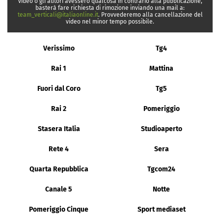
video o gli autori avessero qualcosa in contrario alla pubblicazione,
basterà fare richiesta di rimozione inviando una mail a:
team_verticali@italiaonline.it
. Provvederemo alla cancellazione del
video nel minor tempo possibile.
Verissimo
Tg4
Rai 1
Mattina
Fuori dal Coro
Tg5
Rai 2
Pomeriggio
Stasera Italia
Studioaperto
Rete 4
Sera
Quarta Repubblica
Tgcom24
Canale 5
Notte
Pomeriggio Cinque
Sport mediaset