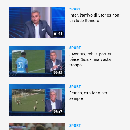
SPORT
Inter, l'arrivo di Stones non
esclude Romero
01:21
SPORT
Juventus, rebus portieri:
piace Suzuki ma costa
troppo
00:53
SPORT
Franco, capitano per
sempre
03:47
SPORT