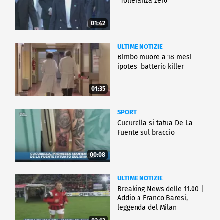
"Tolleranza zero"
01:42
ULTIME NOTIZIE
Bimbo muore a 18 mesi
ipotesi batterio killer
01:35
SPORT
Cucurella si tatua De La
Fuente sul braccio
00:08
ULTIME NOTIZIE
Breaking News delle 11.00 |
Addio a Franco Baresi,
leggenda del Milan