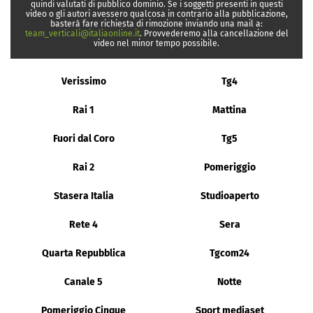
quindi valutati di pubblico dominio. Se i soggetti presenti in questi
video o gli autori avessero qualcosa in contrario alla pubblicazione,
basterà fare richiesta di rimozione inviando una mail a:
team_verticali@italiaonline.it
. Provvederemo alla cancellazione del
video nel minor tempo possibile.
Verissimo
Tg4
Rai 1
Mattina
Fuori dal Coro
Tg5
Rai 2
Pomeriggio
Stasera Italia
Studioaperto
Rete 4
Sera
Quarta Repubblica
Tgcom24
Canale 5
Notte
Pomeriggio Cinque
Sport mediaset