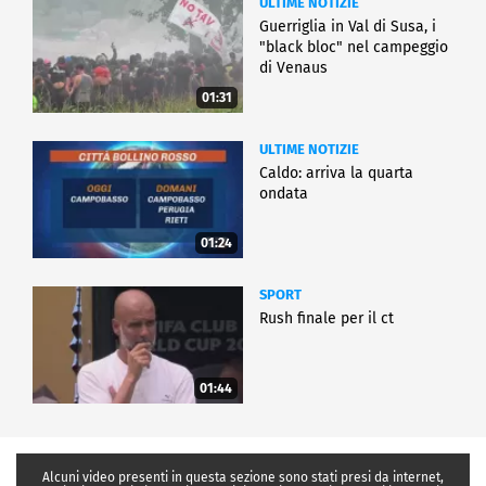
ULTIME NOTIZIE
Guerriglia in Val di Susa, i
"black bloc" nel campeggio
di Venaus
01:31
ULTIME NOTIZIE
Caldo: arriva la quarta
ondata
01:24
SPORT
Rush finale per il ct
01:44
Alcuni video presenti in questa sezione sono stati presi da internet,