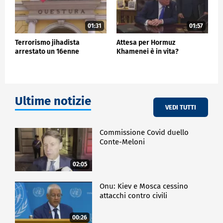
01:31
01:57
Terrorismo jihadista
Attesa per Hormuz
arrestato un 16enne
Khamenei è in vita?
Ultime notizie
VEDI TUTTI
Commissione Covid duello
Conte-Meloni
02:05
Onu: Kiev e Mosca cessino
attacchi contro civili
00:26