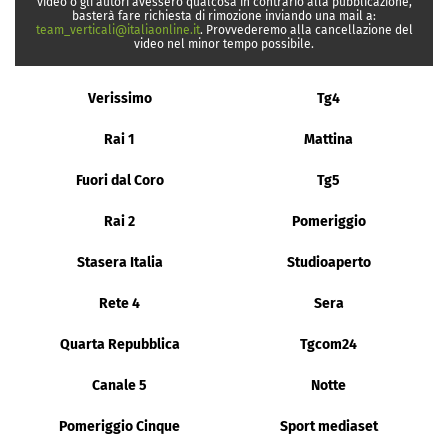
video o gli autori avessero qualcosa in contrario alla pubblicazione,
basterà fare richiesta di rimozione inviando una mail a:
team_verticali@italiaonline.it
. Provvederemo alla cancellazione del
video nel minor tempo possibile.
Verissimo
Tg4
Rai 1
Mattina
Fuori dal Coro
Tg5
Rai 2
Pomeriggio
Stasera Italia
Studioaperto
Rete 4
Sera
Quarta Repubblica
Tgcom24
Canale 5
Notte
Pomeriggio Cinque
Sport mediaset