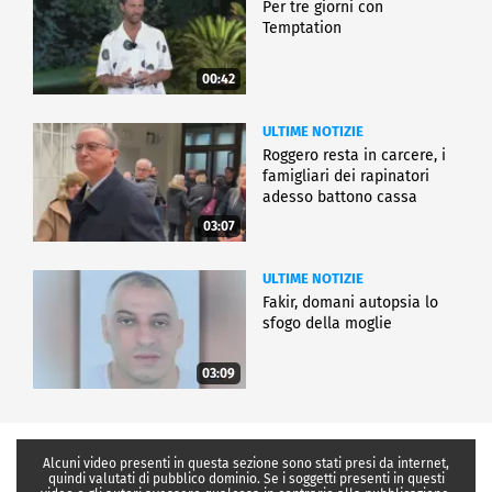
Per tre giorni con
Temptation
00:42
ULTIME NOTIZIE
Roggero resta in carcere, i
famigliari dei rapinatori
adesso battono cassa
03:07
ULTIME NOTIZIE
Fakir, domani autopsia lo
sfogo della moglie
03:09
Alcuni video presenti in questa sezione sono stati presi da internet,
quindi valutati di pubblico dominio. Se i soggetti presenti in questi