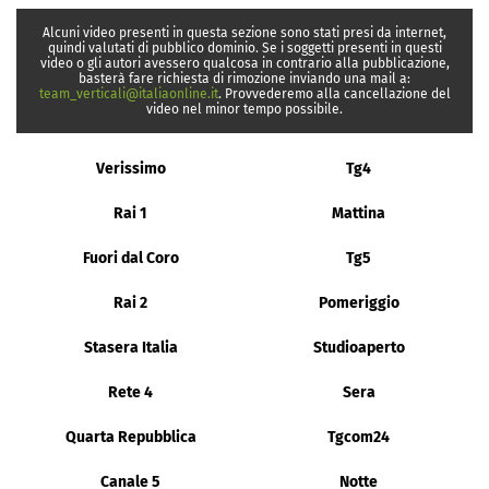
Alcuni video presenti in questa sezione sono stati presi da internet,
quindi valutati di pubblico dominio. Se i soggetti presenti in questi
video o gli autori avessero qualcosa in contrario alla pubblicazione,
basterà fare richiesta di rimozione inviando una mail a:
team_verticali@italiaonline.it
. Provvederemo alla cancellazione del
video nel minor tempo possibile.
Verissimo
Tg4
Rai 1
Mattina
Fuori dal Coro
Tg5
Rai 2
Pomeriggio
Stasera Italia
Studioaperto
Rete 4
Sera
Quarta Repubblica
Tgcom24
Canale 5
Notte