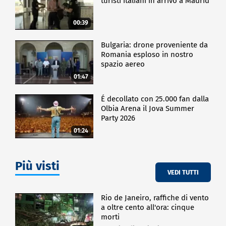
turisti italiani in arrivo a Madrid
00:39
Bulgaria: drone proveniente da
Romania esploso in nostro
spazio aereo
01:47
É decollato con 25.000 fan dalla
Olbia Arena il Jova Summer
Party 2026
01:24
Più visti
VEDI TUTTI
Rio de Janeiro, raffiche di vento
a oltre cento all'ora: cinque
morti