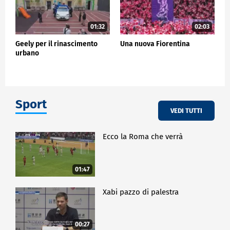
01:32
02:03
Geely per il rinascimento
Una nuova Fiorentina
urbano
Sport
VEDI TUTTI
Ecco la Roma che verrà
01:47
Xabi pazzo di palestra
00:27