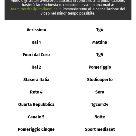
video o gli autori avessero qualcosa in contrario alla pubblicazione,
basterà fare richiesta di rimozione inviando una mail a:
team_verticali@italiaonline.it
. Provvederemo alla cancellazione del
video nel minor tempo possibile.
Verissimo
Tg4
Rai 1
Mattina
Fuori dal Coro
Tg5
Rai 2
Pomeriggio
Stasera Italia
Studioaperto
Rete 4
Sera
Quarta Repubblica
Tgcom24
Canale 5
Notte
Pomeriggio Cinque
Sport mediaset