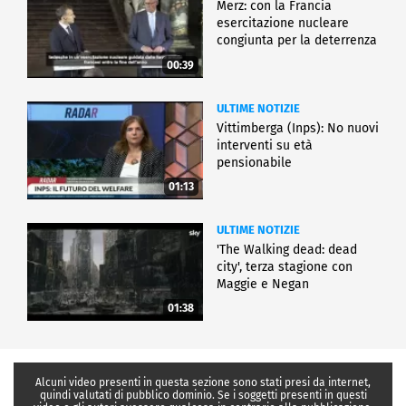
Merz: con la Francia
esercitazione nucleare
congiunta per la deterrenza
00:39
ULTIME NOTIZIE
Vittimberga (Inps): No nuovi
interventi su età
pensionabile
01:13
ULTIME NOTIZIE
'The Walking dead: dead
city', terza stagione con
Maggie e Negan
01:38
Alcuni video presenti in questa sezione sono stati presi da internet,
quindi valutati di pubblico dominio. Se i soggetti presenti in questi