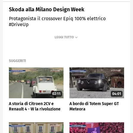
Skoda alla Milano Design Week
Protagonista il crossover Epiq 100% elettrico
#DriveUp
MEDIASET
SPORTMEDIASET
SUGGERITI
02:11
04:01
A storia di Citroen 2CV e
A bordo di Totem Super GT
Renault 4 - W la rivoluzione
Meteora